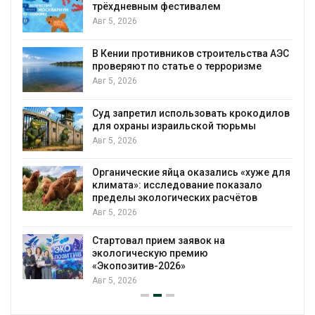
трёхдневным фестивалем
А
Авг 5, 2026
т
В Кении противников строительства АЭС
проверяют по статье о терроризме
Авг 5, 2026
Суд запретил использовать крокодилов
для охраны израильской тюрьмы
Авг 5, 2026
Органические яйца оказались «хуже для
климата»: исследование показало
пределы экологических расчётов
Авг 5, 2026
Стартовал прием заявок на
экологическую премию
«Экопозитив-2026»
Авг 5, 2026