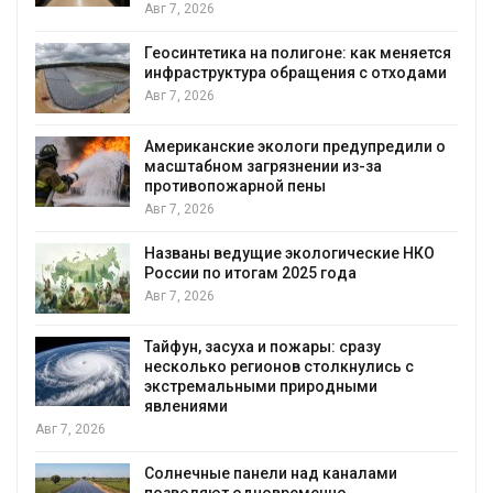
Минприроды потребовало ускорить
ся
строительство мусорных объектов и
и
уборку контейнерных площадок
Авг 7, 2026
о
Панамский канал вновь ограничивает
загрузку судов из-за дефицита пресной
воды
Авг 6, 2026
В китайской провинции Шэньси из-за
паводков эвакуировали более 140 тыс.
человек
Авг 6, 2026
МЕГА и ВкусВилл установили
экообменники для сбора вторсырья
Авг 6, 2026
Учёные предложили получать питьевую
воду из воздуха с помощью ветра