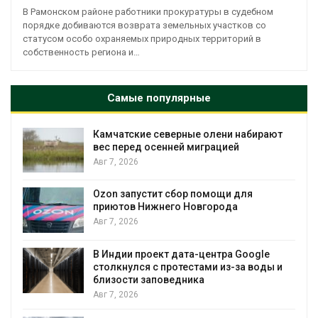
В Рамонском районе работники прокуратуры в судебном
порядке добиваются возврата земельных участков со
статусом особо охраняемых природных территорий в
собственность региона и…
Самые популярные
Камчатские северные олени набирают
и
вес перед осенней миграцией
Авг 7, 2026
А
Ozon запустит сбор помощи для
к
приютов Нижнего Новгорода
Авг 7, 2026
В Индии проект дата-центра Google
столкнулся с протестами из-за воды и
А
близости заповедника
Авг 7, 2026