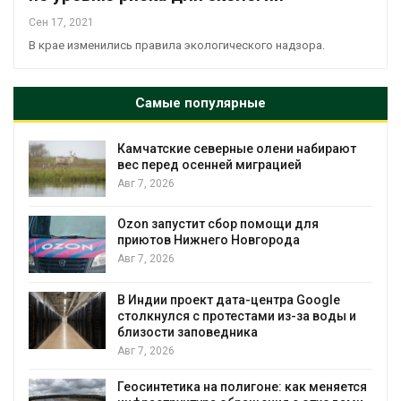
Сен 17, 2021
В крае изменились правила экологического надзора.
Самые популярные
Камчатские северные олени набирают
и
вес перед осенней миграцией
Авг 7, 2026
А
Ozon запустит сбор помощи для
к
приютов Нижнего Новгорода
Авг 7, 2026
В Индии проект дата-центра Google
столкнулся с протестами из-за воды и
А
близости заповедника
Авг 7, 2026
Геосинтетика на полигоне: как меняется