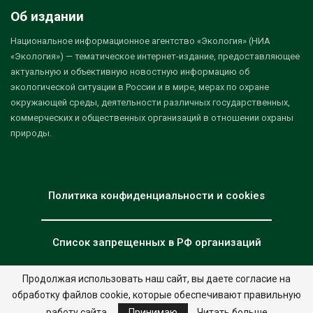
Об издании
Национальное информационное агентство «Экология» (НИА
«Экология») — тематическое интернет-издание, предоставляющее
актуальную и объективную новостную информацию об
экологической ситуации в России и в мире, мерах по охране
окружающей среды, деятельности различных государственных,
коммерческих и общественных организаций в отношении охраны
природы.
Политика конфиденциальности и cookies
Список запрещенных в РФ организаций
Продолжая использовать наш сайт, вы даете согласие на
обработку файлов cookie, которые обеспечивают правильную
© 2026 - НИА "Экология". Все права защищены.
Дизайн:
nia.eco
работу сайта.
Принимаю
Читать больше