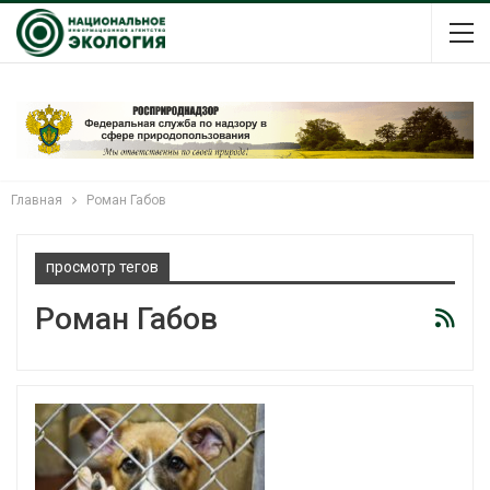
Главная
Роман Габов
просмотр тегов
Роман Габов