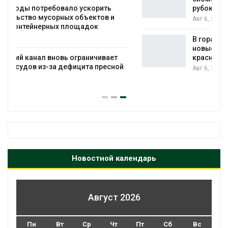
рубок
Авг 6, 2026
В горах Карачаево-Черкесии выявили
новые места произрастания
краснокнижных растений
Авг 6, 2026
Новостной календарь
Август 2026
Пн
Вт
Ср
Чт
Пт
Сб
Вс