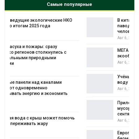
Самые популярные
В китайской провинции Шэньси из-за
паводков эвакуировали более 140 тыс.
человек
Авг 6, 2026
МЕГА и ВкусВилл установили
экообменники для сбора вторсырья
Авг 6, 2026
Учёные предложили получать питьевую
воду из воздуха с помощью ветра
Авг 6, 2026
Приложение «Экопульс» для контроля
мусорных площадок запустят в
сентябре
Авг 6, 2026
Европа теряет всё больше лесной
биомассы из-за засух, вредителей и