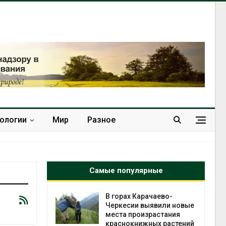
нологии
Мир
Разное
Самые популярные
нал вновь
В горах Карачаево-
 загрузку
Черкесии выявили новые
дефицита
места произрастания
ы
краснокнижных растений