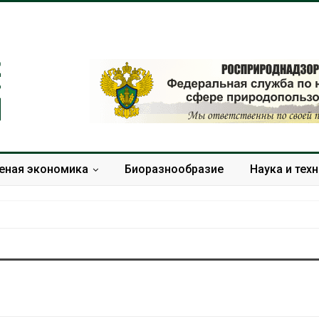
еная экономика
Биоразнообразие
Наука и тех
В Домодедове
Панамский ка
ликвидируют
ограничивает
последствия разлива
судов из-за 
химикатов после пожара
пресной вод