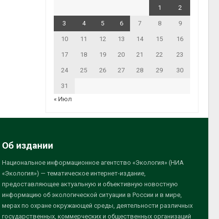
1
2
3
4
5
6
7
8
9
10
11
12
13
14
15
16
17
18
19
20
21
22
23
24
25
26
27
28
29
30
31
« Июл
Об издании
Национальное информационное агентство «Экология» (НИА
«Экология») — тематическое интернет-издание,
предоставляющее актуальную и объективную новостную
информацию об экологической ситуации в России и в мире,
мерах по охране окружающей среды, деятельности различных
государственных, коммерческих и общественных организаций