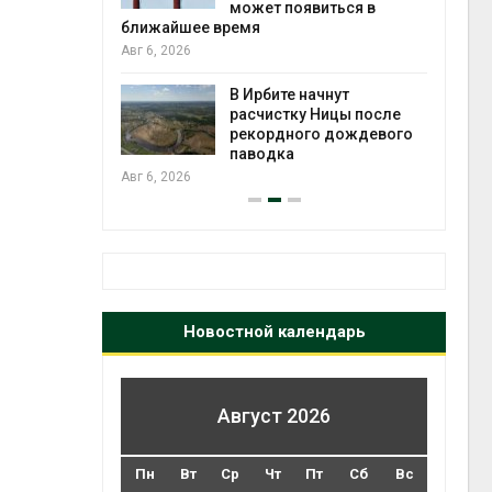
может появиться в
Авг 5
ближайшее время
Авг 6, 2026
т всё
ой
В Ирбите начнут
а засух,
расчистку Ницы после
 рубок
рекордного дождевого
Авг 5
паводка
Авг 6, 2026
Новостной календарь
Август 2026
Пн
Вт
Ср
Чт
Пт
Сб
Вс