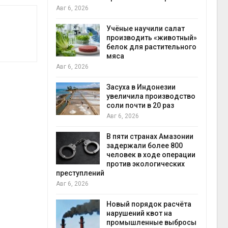
на с
Авг 6, 2026
Авг 6
провинции
Учёные научили салат
 паводков
производить «животный»
 более 140
белок для растительного
мяса
Авг 6, 2026
илл
Засуха в Индонезии
увеличила производство
и для сбора
соли почти в 20 раз
Авг 6, 2026
Авг 6
В пяти странах Амазонии
ложили
задержали более 800
ьевую воду
человек в ходе операции
 помощью
против экологических
преступлений
Авг 6, 2026
«Экопульс»
Новый порядок расчёта
я мусорных
нарушений квот на
устят в
промышленные выбросы