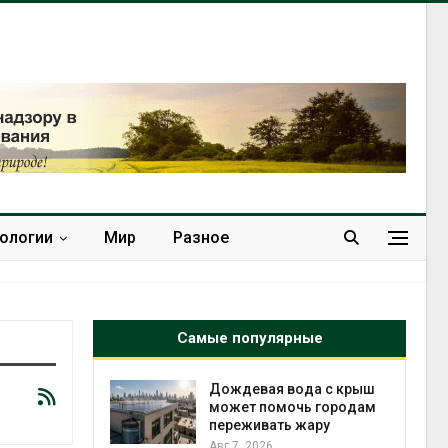
нологии
Мир
Разное
Самые популярные
кт дата-
Дождевая вода с крыш
e
может помочь городам
 протестами
переживать жару
 близости
Авг 7, 2026