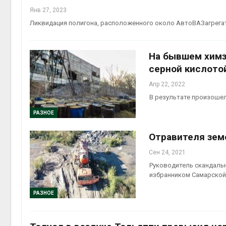
Янв 27, 2023
Ликвидация полигона, расположенного около АвтоВАЗагрегат
На бывшем химз
серной кислото
Апр 22, 2022
В результате произошел
РАЗНОЕ
Отравителя зем
Сен 24, 2021
Руководитель скандаль
избранником Самарской
РАЗНОЕ