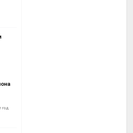
м
иона
 год.