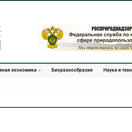
еная экономика
Биоразнообразие
Наука и тех
Приложение «Экопульс»
В Индии прое
для контроля мусорных
центра Googl
площадок запустят в
столкнулся с
сентябре
из-за воды и