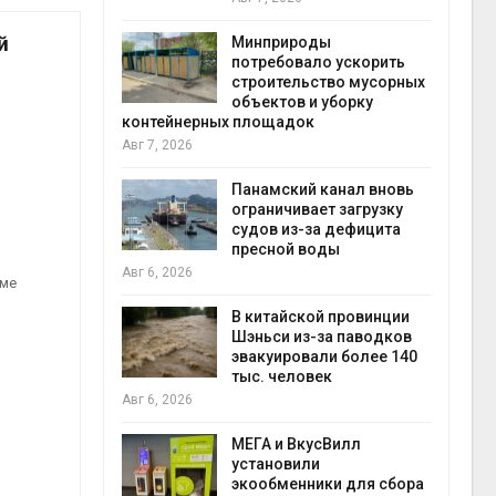
Авг 6
й
Минприроды
потребовало ускорить
 на
строительство мусорных
к меняется
объектов и уборку
ура
контейнерных площадок
 отходами
Авг 7, 2026
Авг 6
Панамский канал вновь
е экологи
ограничивает загрузку
и о
судов из-за дефицита
загрязнении
пресной воды
вопожарной
Авг 6, 2026
Авг 6
име
В китайской провинции
Шэньси из-за паводков
ущие
эвакуировали более 140
ие НКО
тыс. человек
огам 2025
Авг 6, 2026
Авг 6
МЕГА и ВкусВилл
установили
а и пожары:
экообменники для сбора