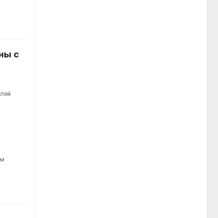
ны с
блей
ым