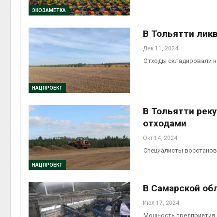
ЭКОЗАМЕТКА
В Тольятти лик
Дек 11, 2024
престу
Отходы складировали н
Авг 6, 2
НАЦПРОЕКТ
В Тольятти рек
отходами
Окт 14, 2024
Специалисты восстанов
НАЦПРОЕКТ
В Самарской об
Июл 17, 2024
Мощность предприятия с