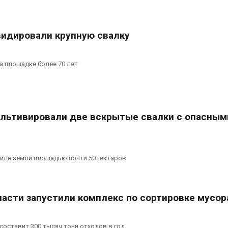
сразу нескол
Авг 6, 2026
регионов сто
экстремальн
В пяти странах Амазонии
природными явлениями
видировали крупную свалку
задержали более 800
Авг 7, 2026
человек в ходе операции
против экологических
плений
Солнечные п
а площадке более 70 лет
каналами по
026
одновремен
вырабатывать
экономить воду
Авг 7, 2026
ультивировали две вскрытые свалки с опасным
или земли площадью почти 50 гектаров
ласти запустили комплекс по сортировке мусор
оставит 300 тысяч тонн отходов в год