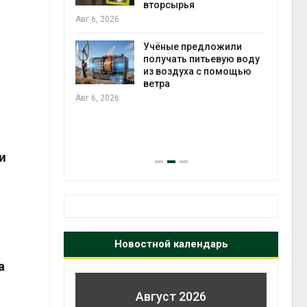
ько
вторсырья
лкнулись с
Авг 6, 2026
ыми
Учёные предложили
получать питьевую воду
из воздуха с помощью
анели над
ветра
прес
зволяют
Авг 6, 2026
Авг 6
но
 энергию и
и
Новостной календарь
а
Август 2026