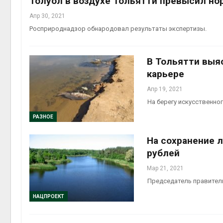
Толуол в воздухе Тольятти превысил нор
Апр 30, 2021
Росприроднадзор обнародовал результаты экспертизы.
В Тольятти выя
карьере
Апр 19, 2021
На берегу искусственно
РАЗНОЕ
На сохранение 
рублей
Мар 21, 2021
Председатель правитель
НАЦПРОЕКТ