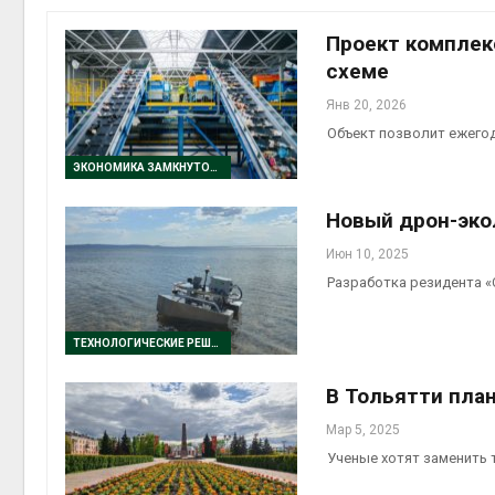
Авг 6, 2
Проект комплек
схеме
Янв 20, 2026
Объект позволит ежегод
Авг 6, 2
ЭКОНОМИКА ЗАМКНУТОГО ЦИКЛА
Новый дрон-эко
Июн 10, 2025
Авг 6, 2
Разработка резидента 
ТЕХНОЛОГИЧЕСКИЕ РЕШЕНИЯ
В Тольятти пла
Авг 6, 2
Мар 5, 2025
Ученые хотят заменить 