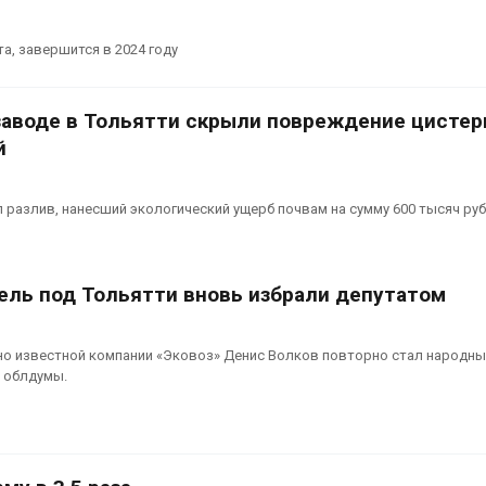
а, завершится в 2024 году
аводе в Тольятти скрыли повреждение цистер
й
 разлив, нанесший экологический ущерб почвам на сумму 600 тысяч ру
ель под Тольятти вновь избрали депутатом
но известной компании «Эковоз» Денис Волков повторно стал народн
 облдумы.