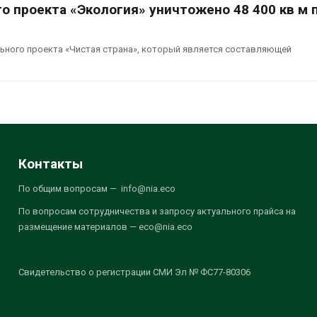
о проекта «Экология» уничтожено 48 400 кв м 
ьного проекта «Чистая страна», который является составляющей
Контакты
По общим вопросам — info@nia.eco
По вопросам сотрудничества и запросу актуального прайса на
размещение материалов — eco@nia.eco
Свидетельство о регистрации СМИ Эл № ФС77-80306