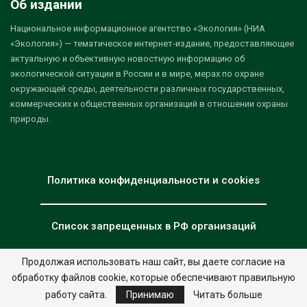
Об издании
Национальное информационное агентство «Экология» (НИА
«Экология») — тематическое интернет-издание, предоставляющее
актуальную и объективную новостную информацию об
экологической ситуации в России и в мире, мерах по охране
окружающей среды, деятельности различных государственных,
коммерческих и общественных организаций в отношении охраны
природы.
Политика конфиденциальности и cookies
Список запрещенных в РФ организаций
Продолжая использовать наш сайт, вы даете согласие на
обработку файлов cookie, которые обеспечивают правильную
© 2026 - НИА "Экология". Все права защищены.
Дизайн:
nia.eco
работу сайта.
Принимаю
Читать больше