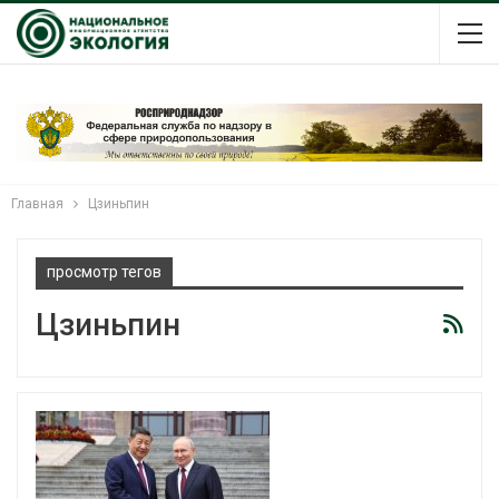
Главная
Цзиньпин
просмотр тегов
Цзиньпин