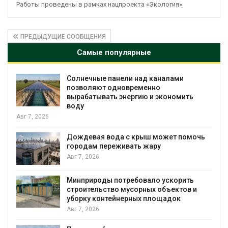
Работы проведены в рамках нацпроекта «Экология»
ПРЕДЫДУЩИЕ СООБЩЕНИЯ
Самые популярные
каналами
Учёные предложили получать
но
воду из воздуха с помощью в
 экономить
Авг 6, 2026
Приложение «Экопульс» для 
мусорных площадок запустят
 может помочь
сентябре
ру
Авг 6, 2026
Европа теряет всё больше ле
о ускорить
биомассы из-за засух, вредит
 объектов и
рубок
лощадок
Авг 6, 2026
В горах Карачаево-Черкесии 