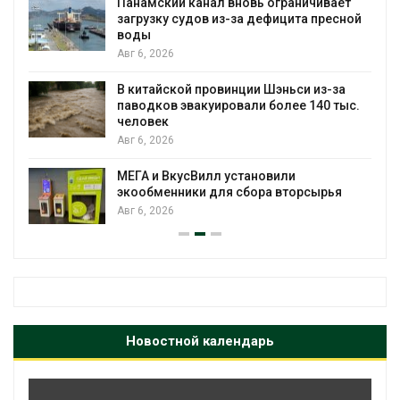
ограничивает
новые места произрастания
фицита пресной
краснокнижных растений
Авг 6, 2026
Учёные научили салат произв
Шэньси из-за
«животный» белок для растит
более 140 тыс.
мяса
Авг 6, 2026
Засуха в Индонезии увеличил
вили
производство соли почти в 20
а вторсырья
Авг 6, 2026
Новостной календарь