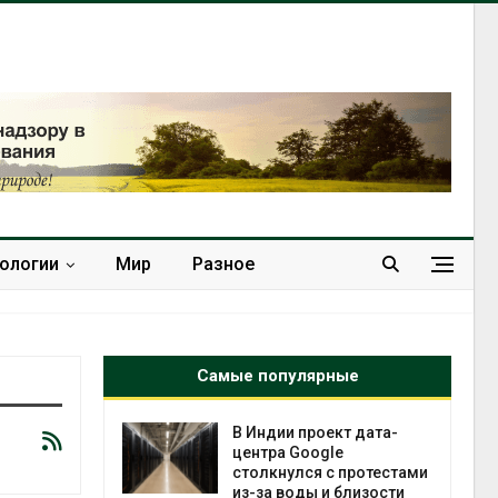
нологии
Мир
Разное
Самые популярные
 ускорит
В Индии проект дата-
нечной
центра Google
-за роста
столкнулся с протестами
ороны ИИ
из-за воды и близости