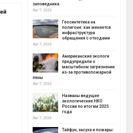
заповедника
Авг 7, 2026
щей
в
ща Волги и
Геосинтетика на
те может
полигоне: как меняется
рму почти в
инфраструктура
конт
обращения с отходами
Авг 7
Авг 7, 2026
требовал
Американские экологи
ожения в
предупредили о
ды на фоне
масштабном загрязнении
 от пожаров
из-за противопожарной
Авг 6
пены
Авг 7, 2026
х шин
ться без
Названы ведущие
 и почти
экологические НКО
я
России по итогам 2025
Авг 6
года
Авг 7, 2026
северные
ют вес
Тайфун, засуха и пожары: