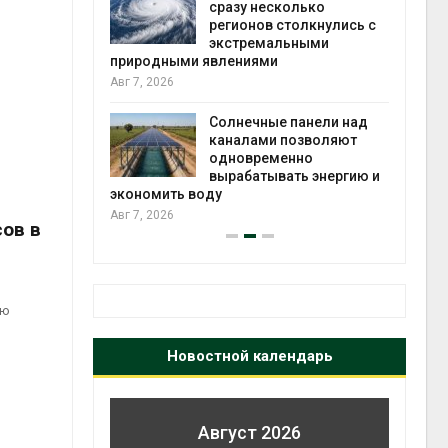
й миграцией
сразу несколько
регионов столкнулись с
Авг 6
экстремальными
природными явлениями
е
т сбор
Авг 7, 2026
приютов
города
Солнечные панели над
каналами позволяют
Авг 6
одновременно
вырабатывать энергию и
экономить воду
Авг 7, 2026
ов в
ую
Новостной календарь
Август 2026