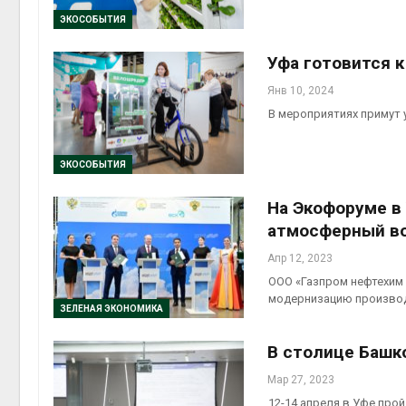
ЭКОСОБЫТИЯ
Авг 6, 2
Уфа готовится 
Янв 10, 2024
В мероприятиях примут 
Авг 6, 2
ЭКОСОБЫТИЯ
На Экофоруме в
атмосферный в
Апр 12, 2023
ООО «Газпром нефтехим
модернизацию произво
ЗЕЛЕНАЯ ЭКОНОМИКА
В столице Башк
Мар 27, 2023
12-14 апреля в Уфе про