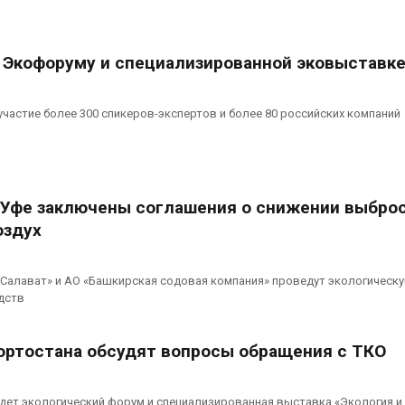
вторсырья
перед осенне
026
Авг 7, 2026
к Экофоруму и специализированной эковыставк
Учёные предложили
Ozon запусти
получать питьевую воду
помощи для 
из воздуха с помощью
Нижнего Нов
ветра
Авг 7, 2026
участие более 300 спикеров-экспертов и более 80 российских компаний
026
 Уфе заключены соглашения о снижении выброс
оздух
 Салават» и АО «Башкирская содовая компания» проведут экологическ
дств
ортостана обсудят вопросы обращения с ТКО
йдет экологический форум и специализированная выставка «Экология и