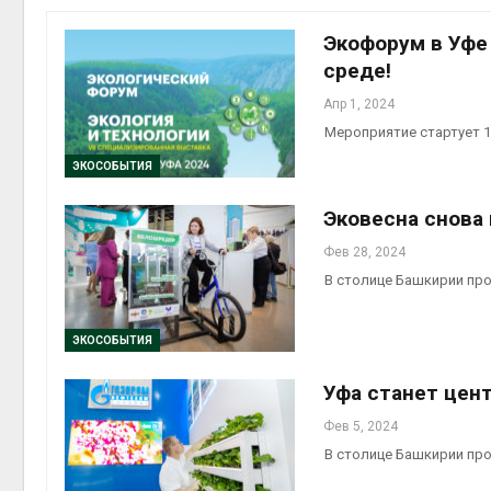
Экофорум в Уфе
среде!
Апр 1, 2024
контей
Мероприятие стартует 1
Авг 7, 2
ЭКОСОБЫТИЯ
Эковесна снова 
Фев 28, 2024
Авг 6, 2
В столице Башкирии пр
ЭКОСОБЫТИЯ
Уфа станет цен
Авг 6, 2
Фев 5, 2024
В столице Башкирии пр