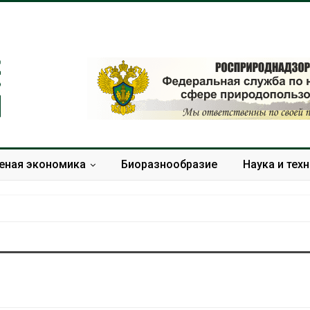
еная экономика
Биоразнообразие
Наука и тех
Дождевая вода с крыш
Южная Корея
может помочь городам
развитие сол
переживать жару
энергетики из
спроса со ст
Авг 7, 2026