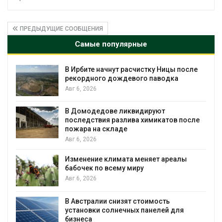
ПРЕДЫДУЩИЕ СООБЩЕНИЯ
Самые популярные
начнут расчистку Ницы после
Суд запретил 
го дождевого паводка
для охраны из
Авг 5, 2026
дове ликвидируют
Органические я
вия разлива химикатов после
климата»: исс
а складе
пределы эколо
Авг 5, 2026
е климата меняет ареалы
Стартовал прие
о всему миру
экологическую
«Экопозитив-2
Авг 5, 2026
ии снизят стоимость
Омская область
 солнечных панелей для
рублей на пере