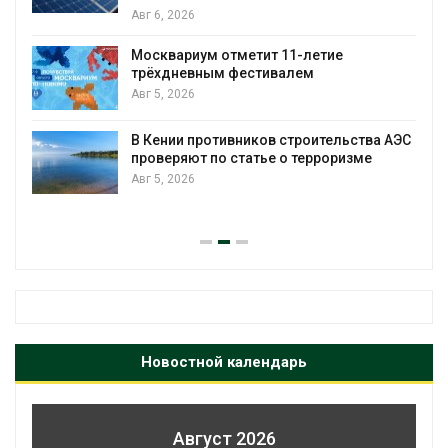
Авг 5, 2026
ум отметит 11-летие
В Японии высаживают прибр
ным фестивалем
от цунами
Авг 5, 2026
Суд взыскал с
ротивников строительства АЭС
компании 145,4
 по статье о терроризме
недрам
Авг 5, 2026
Новостной календарь
Август 2026