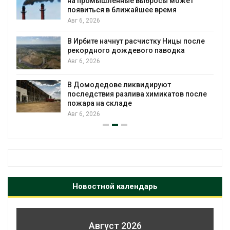
Авг 5, 2026
Суд запретил использовать крокодилов
для охраны израильской тюрьмы
сле
Авг 5, 2026
Органические яйца оказались «хуже для
климата»: исследование показало
пределы экологических расчётов
сле
Авг 5, 2026
Новостной календарь
Август 2026