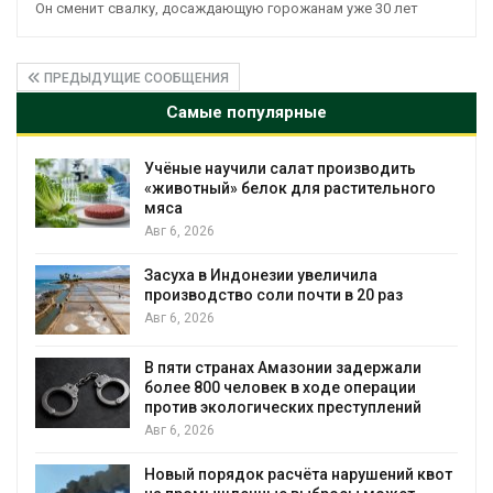
Он сменит свалку, досаждающую горожанам уже 30 лет
ПРЕДЫДУЩИЕ СООБЩЕНИЯ
Самые популярные
Изменение климата меняет ареалы
го
бабочек по всему миру
Авг 6, 2026
В Австралии снизят стоимость
установки солнечных панелей для
бизнеса
Авг 6, 2026
и
Москвариум отметит 11-летие
трёхдневным фестивалем
й
Авг 5, 2026
В Кении противников строительства АЭС
квот
проверяют по статье о терроризме