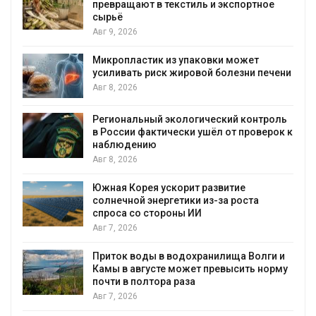
щают в текстиль и экспортное
без кондицио
Авг 7, 2026
026
Камчатские 
ластик из упаковки может
вес перед о
ать риск жировой болезни печени
Авг 7, 2026
026
Ozon запуст
альный экологический контроль
приютов Ниж
ии фактически ушёл от проверок к
Авг 7, 2026
дению
026
В Индии про
столкнулся с
Корея ускорит развитие
близости за
ной энергетики из-за роста
Авг 7, 2026
 со стороны ИИ
026
Геосинтетика
инфраструкт
 воды в водохранилища Волги и
Авг 7, 2026
 августе может превысить норму
в полтора раза
026
Американски
масштабном 