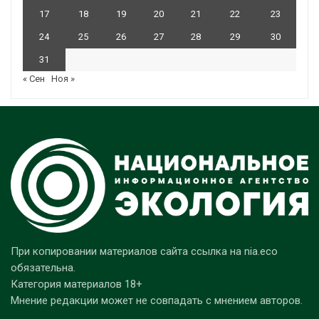
17
18
19
20
21
22
23
24
25
26
27
28
29
30
31
« Сен
Ноя »
При копировании материалов сайта ссылка на nia.eco
обязательна.
Категория материалов 18+
Мнение редакции может не совпадать с мнением авторов.