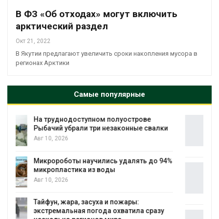
В ФЗ «Об отходах» могут включить
арктический раздел
Окт 21, 2022
В Якутии предлагают увеличить сроки накопления мусора в
регионах Арктики
Самые популярные
Региональный экологический контроль
в России фактически ушёл от проверок к
наблюдению
Авг 8, 2026
4%
Южная Корея ускорит развитие
солнечной энергетики из-за роста
спроса со стороны ИИ
Авг 7, 2026
Приток воды в водохранилища Волги и