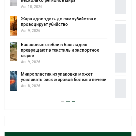
Камы в августе может превысить норму
почти в полтора раза
Авг 7, 2026
Евросоюз потребовал увеличить
вложения в защиту природы на фоне
роста ущерба от пожаров
Авг 7, 2026
Дом из старых шин может обходиться
без кондиционера и почти без отопления
Авг 7, 2026
и
Камчатские северные олени набирают
вес перед осенней миграцией
Авг 7, 2026