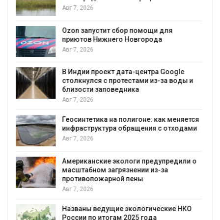
экстремальными природными
явлениями
Авг 7, 2026
 для
а
Солнечные панели над каналами
позволяют одновременно
вырабатывать энергию и экономи
воду
 Google
за воды и
Авг 7, 2026
Дождевая вода с крыш может по
городам переживать жару
ак меняется
Авг 7, 2026
с отходами
Минприроды потребовало ускори
строительство мусорных объектов
уборку контейнерных площадок
упредили о
за
Авг 7, 2026
Панамский канал вновь ограничив
загрузку судов из-за дефицита пр
воды
ские НКО
Авг 6, 2026