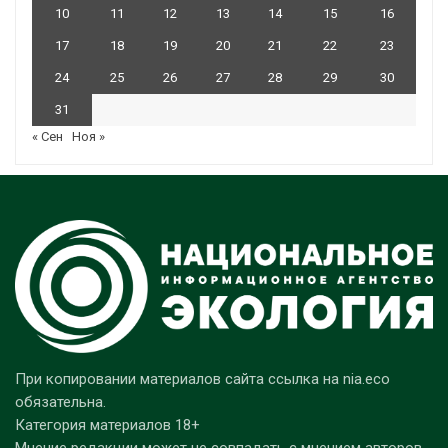
10
11
12
13
14
15
16
17
18
19
20
21
22
23
24
25
26
27
28
29
30
31
« Сен
Ноя »
При копировании материалов сайта ссылка на nia.eco
обязательна.
Категория материалов 18+
Мнение редакции может не совпадать с мнением авторов.