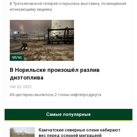
В Третьяковской галерее открылась выставка, посвящённая
исчезающему хищнику
ЧП/ЧС
В Норильске произошёл разлив
дизтоплива
Окт 23, 2022
Из цистерны вылилось 2 тонны нефтепродукута
Самые популярные
 набирают
Тайфун, засуха и пожары: сразу
й
несколько регионов столкнулись 