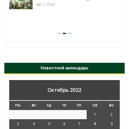
В китайской провинции Шэньси из
паводков эвакуировали более 140
человек
Авг 6, 2026
Новостной календарь
Октябрь 2022
Пн
Вт
Ср
Чт
Пт
Сб
Вс
1
2
3
4
5
6
7
8
9