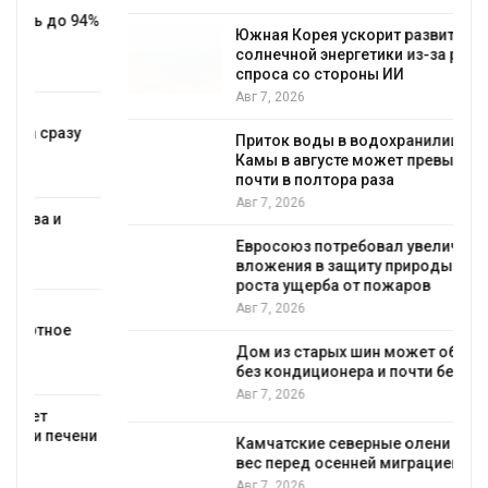
%
Южная Корея ускорит развитие
солнечной энергетики из-за роста
спроса со стороны ИИ
Авг 7, 2026
Приток воды в водохранилища Волги и
Камы в августе может превысить норму
почти в полтора раза
Авг 7, 2026
Евросоюз потребовал увеличить
вложения в защиту природы на фоне
роста ущерба от пожаров
Авг 7, 2026
Дом из старых шин может обходиться
без кондиционера и почти без отопления
Авг 7, 2026
и
Камчатские северные олени набирают
вес перед осенней миграцией
Авг 7, 2026