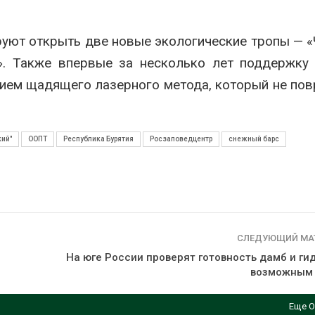
руют открыть две новые экологические тропы — 
». Также впервые за несколько лет поддержку
нием щадящего лазерного метода, который не по
кий"
ООПТ
Республика Бурятия
Росзаповедцентр
снежный барс
СЛЕДУЮЩИЙ МА
На юге России проверят готовность дамб и ги
возможным 
Еще О