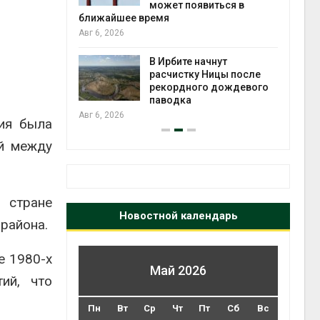
ься в
Авг 5, 2026
Авг 6
Суд запретил
использовать
ут
крокодилов для охраны
цы после
израильской тюрьмы
дождевого
Авг 5, 2026
Авг 6
ия была
ой между
 стране
Новостной календарь
района.
е 1980-х
Май 2026
ий, что
Пн
Вт
Ср
Чт
Пт
Сб
Вс