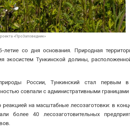
сентябре
может появит
ближайшее время
026
Авг 6, 2026
Европа теряет всё
больше лесной
В Ирбите начн
биомассы из-за засух,
расчистку Ни
вредителей и рубок
рекордного 
проекта «ПроЗаповедник»
паводка
026
Авг 6, 2026
-летие со дня основания. Природная территор
ия экосистем Тункинской долины, расположенн
природы России, Тункинский стал первым в
лностью совпали с административными границами 
 реакцией на масштабные лесозаготовки: в конц
али более 40 лесозаготовительных предприят
вов.