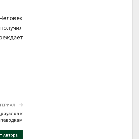
«Человек
 получил
вреждает
ТЕРИАЛ
дроузлов к
паводкам
т Автора