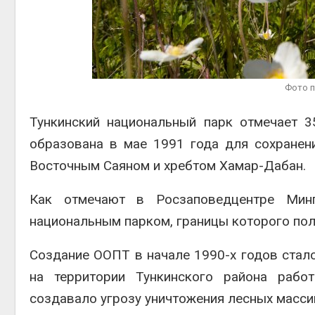
Авг 5, 2026
Авг 6, 2
Суд запретил
использовать
крокодилов для охраны
израильской тюрьмы
Фото 
Авг 5, 2026
Авг 6, 2
Тункинский национальный парк
отмечает 35
образована в мае 1991 года для сохранен
Восточным Саяном и хребтом Хамар-Дабан.
Как отмечают в Росзаповедцентре Мин
национальным парком, границы которого по
Создание ООПТ в начале 1990-х годов стало
на территории Тункинского района работ
создавало угрозу уничтожения лесных масси