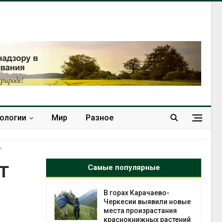
нологии
Мир
Разное
»
т
Самые популярные
чаево-
В Домодедове
явили новые
ликвидируют
астания
последствия разлива
ых растений
химикатов после пожара