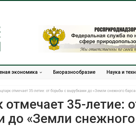
еная экономика
Биоразнообразие
Наука и тех
цпарк отмечает 35-летие: от борьбы с вырубками до «Земли снежного барса
 отмечает 35-летие: о
и до «Земли снежного
Панамский канал вновь
В горах Кара
ограничивает загрузку
Черкесии вы
судов из-за дефицита
места произр
пресной воды
краснокнижн