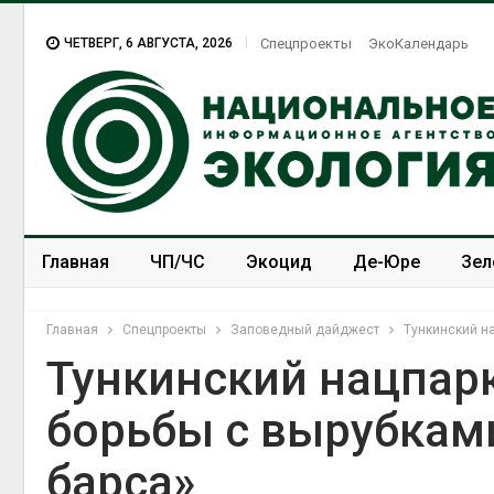
ЧЕТВЕРГ, 6 АВГУСТА, 2026
Спецпроекты
ЭкоКалендарь
Главная
ЧП/ЧС
Экоцид
Де-Юре
Зел
Спецпроекты
ЭкоЗОЖ
Главная
Спецпроекты
Заповедный дайджест
Тункинский на
Тункинский нацпарк
борьбы с вырубкам
В Домодедове
ликвидируют
барса»
последствия разлива
химикатов после пожара