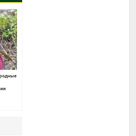
иродные
сии