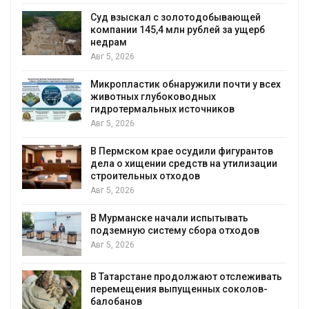
Авг 5, 2026
 взыскал с золотодобывающей
ании 145,4 млн рублей за ущерб
Спасённы
рам
всё чаще 
Малайзии
, 2026
Авг 5, 2026
опластик обнаружили почти у всех
отных глубоководных
В России 
ротермальных источников
паводков,
и регистр
, 2026
Авг 5, 2026
ермском крае осудили фигурантов
 о хищении средств на утилизации
От спасен
оительных отходов
определе
экологич
, 2026
Авг 4, 2026
урманске начали испытывать
земную систему сбора отходов
Обратный 
европейск
, 2026
ставку на 
Авг 4, 2026
атарстане продолжают отслеживать
емещения выпущенных соколов-
Ливни и н
обанов