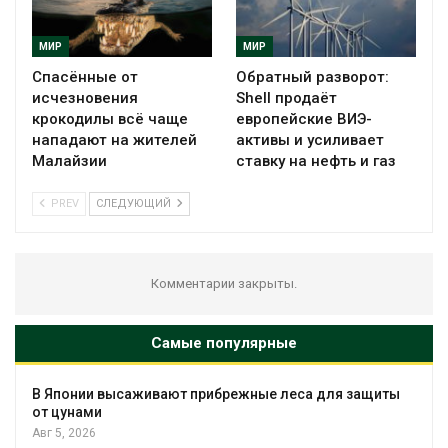
МИР
МИР
Спасённые от
Обратный разворот:
исчезновения
Shell продаёт
крокодилы всё чаще
европейские ВИЭ-
нападают на жителей
активы и усиливает
Малайзии
ставку на нефть и газ
PREV
СЛЕДУЮЩИЙ
Комментарии закрыты.
Самые популярные
ают прибрежные леса для защиты
Минприро
мониторин
Байкал