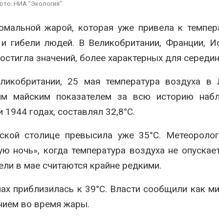
ото: НИА "Экология"
Авг 6, 2026
Органические яйца
оказались «хуже для
В горах Кара
омальной жарой, которая уже привела к темпе
климата»: исследование
Черкесии вы
и гибели людей. В Великобритании, Франции, И
показало пределы
места произр
ических расчётов
краснокнижн
достигла значений, более характерных для середин
026
Авг 6, 2026
икобритании, 25 мая температура воздуха в 
им майским показателем за всю историю набл
1944 годах, составлял 32,8°C.
ской столице превысила уже 35°C. Метеоролог
ю ночь», когда температура воздуха не опускае
ели в мае считаются крайне редкими.
ах приблизилась к 39°C. Власти сообщили как м
анием во время жары.