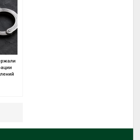
ержали
рации
плений