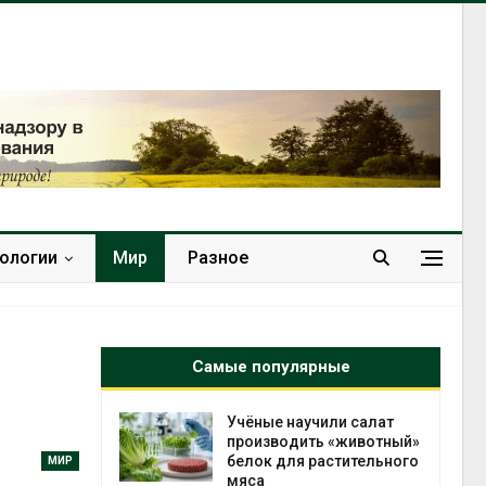
нологии
Мир
Разное
Самые популярные
ьси из-за
Учёные научили салат
ее 140 тыс.
производить «животный»
белок для растительного
МИР
мяса