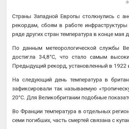
Ф
Страны Западной Европы столкнулись с ан
рекордам, сбоям в работе инфраструктуры 
эколог
ряде других стран температура в конце мая 
Авг 5, 2
По данным метеорологической службы Вел
достигла 34,8°C, что стало самым высок
Предыдущий рекорд, установленный в 1922 и 
На следующий день температура в британ
зафиксировали так называемую «тропическу
20°C. Для Великобритании подобные показат
Во Франции температура в отдельных регион
семи погибших, часть смертей связана с куп