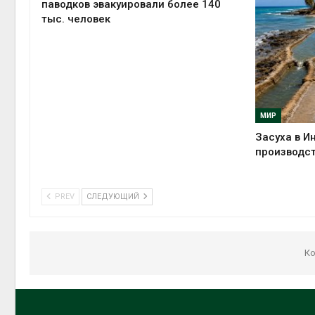
паводков эвакуировали более 140
тыс. человек
МИР
Засуха в И
производст
PREV
СЛЕДУЮЩИЙ
Ко