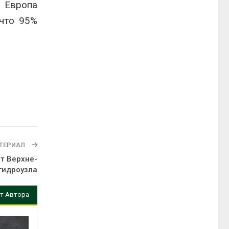
, Европа
 что 95%
ТЕРИАЛ
т Верхне-
гидроузла
т Автора