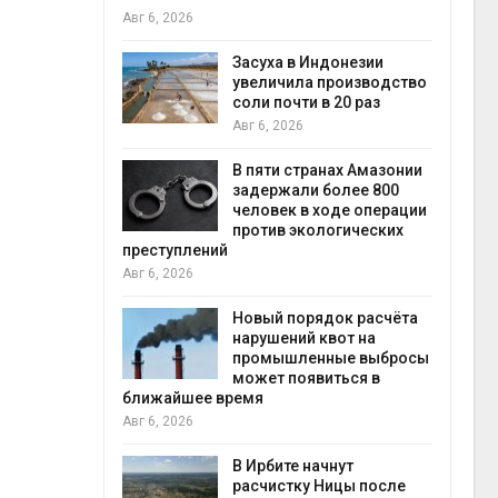
Авг 6, 2026
илл
Засуха в Индонезии
и для сбора
увеличила производство
соли почти в 20 раз
Авг 6, 2026
Авг 6
ложили
В пяти странах Амазонии
ьевую воду
задержали более 800
 помощью
человек в ходе операции
против экологических
преступлений
Авг 6, 2026
«Экопульс»
я мусорных
Новый порядок расчёта
устят в
нарушений квот на
промышленные выбросы
Авг 5
может появиться в
ближайшее время
Авг 6, 2026
т всё
ой
а засух,
В Ирбите начнут
 рубок
расчистку Ницы после
Авг 5