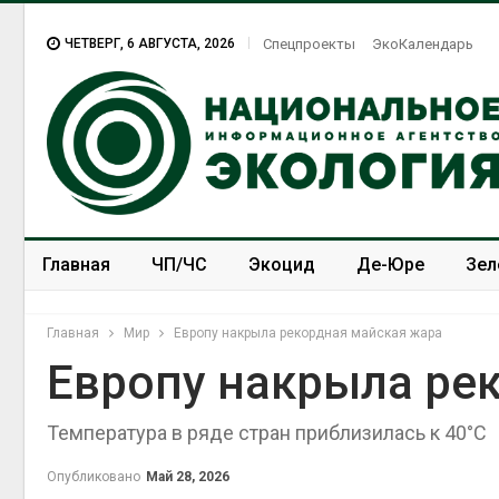
ЧЕТВЕРГ, 6 АВГУСТА, 2026
Спецпроекты
ЭкоКалендарь
Главная
ЧП/ЧС
Экоцид
Де-Юре
Зел
Спецпроекты
ЭкоЗОЖ
Главная
Мир
Европу накрыла рекордная майская жара
Европу накрыла ре
Температура в ряде стран приблизилась к 40°C
Опубликовано
Май 28, 2026