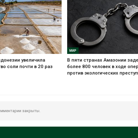
МИР
ндонезии увеличила
В пяти странах Амазонии зад
во соли почти в 20 раз
более 800 человек в ходе опе
против экологических престу
мментарии закрыты.