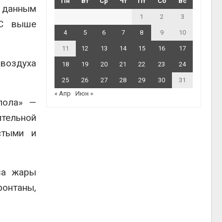
Пн
Вт
Ср
Чт
Пт
Сб
Вс
о данным
1
2
3
°C выше
4
5
6
7
8
9
10
11
12
13
14
15
16
17
 воздуха
18
19
20
21
22
23
24
25
26
27
28
29
30
31
« Апр
Июн »
пола» —
ительной
стыми и
за жары
фонтаны,