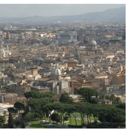
В Австралии снизят
МЕГА и ВкусВ
стоимость установки
установили
солнечных панелей для
экообменник
бизнеса
вторсырья
026
Авг 6, 2026
Москвариум отметит 11-
Учёные пред
летие трёхдневным
получать пит
фестивалем
из воздуха с
ветра
Авг 5, 2026
Авг 6, 2026
В Кении противников
строительства АЭС
Приложение 
проверяют по статье о
для контрол
терроризме
площадок зап
сентябре
026
Авг 6, 2026
Суд запретил
использовать
Европа теряе
крокодилов для охраны
больше лесн
израильской тюрьмы
биомассы из-з
вредителей и
026