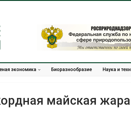
еная экономика
Биоразнообразие
Наука и тех
кордная майская жара
Изменение климата
В китайской провинции Шэн
меняет ареалы бабочек
паводков эвакуировали бол
по всему миру
человек
Авг 6, 2026
Авг 6, 2026