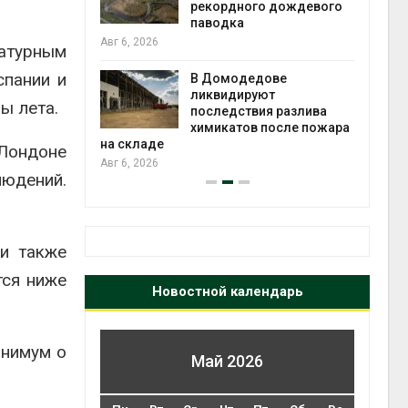
рекордного дождевого
паводка
Авг 6, 2026
чаево-
ратурным
явили новые
спании и
астания
В Домодедове
ых растений
ликвидируют
экол
ы лета.
последствия разлива
Авг 5
химикатов после пожара
на складе
Лондоне
Авг 6, 2026
юдений.
и также
тся ниже
Новостной календарь
инимум о
Май 2026