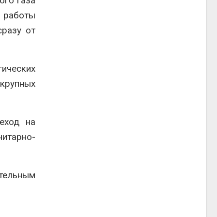
ого газа
 работы
сразу от
ических
крупных
еход на
нитарно-
ительным