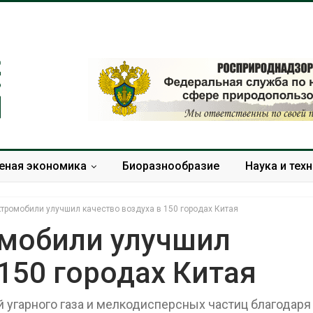
еная экономика
Биоразнообразие
Наука и тех
тромобили улучшил качество воздуха в 150 городах Китая
омобили улучшил
 150 городах Китая
Суд запретил
Европа теряе
использовать
больше лесн
крокодилов для охраны
биомассы из-з
угарного газа и мелкодисперсных частиц благодаря
израильской тюрьмы
вредителей и