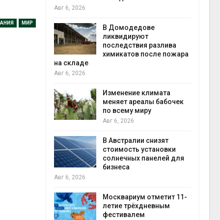
Авг 6, 2026
Авг 5
АНИЯ
МИР
чаево-
В Домодедове
явили новые
ликвидируют
астания
последствия разлива
ых растений
химикатов после пожара
на складе
экол
Авг 6, 2026
Авг 5
ли салат
 «животный»
Изменение климата
стительного
меняет ареалы бабочек
по всему миру
Авг 6, 2026
Авг 5
онезии
В Австралии снизят
роизводство
стоимость установки
20 раз
солнечных панелей для
бизнеса
Авг 6, 2026
Авг 5
ах Амазонии
лее 800
Москвариум отметит 11-
де операции
летие трёхдневным
В Яп
гических
фестивалем
леса