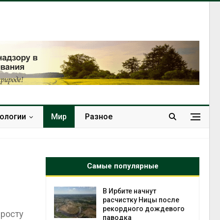
нологии
Мир
Разное
Самые популярные
т всё
В Ирбите начнут
ой
расчистку Ницы после
а засух,
рекордного дождевого
 росту
 рубок
паводка