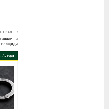
ТЕРИАЛ
тавили на
й площади
т Автора