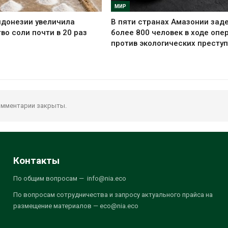
МИР
ндонезии увеличила
В пяти странах Амазонии зад
во соли почти в 20 раз
более 800 человек в ходе опе
против экологических престу
мментарии закрыты.
Контакты
По общим вопросам — info@nia.eco
По вопросам сотрудничества и запросу актуального прайса на
размещение материалов — eco@nia.eco