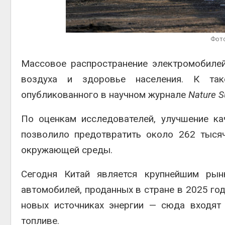
Авг 5, 2
Фото
Массовое распространение электромобилей
Авг 5, 2
воздуха и здоровье населения. К так
опубликованного в научном журнале
Nature Su
По оценкам исследователей, улучшение ка
позволило предотвратить около 262 тыся
окружающей среды.
Сегодня Китай является крупнейшим ры
автомобилей, проданных в стране в 2025 год
новых источниках энергии — сюда входят
топливе.