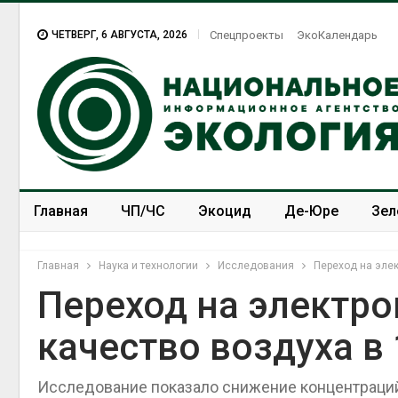
ЧЕТВЕРГ, 6 АВГУСТА, 2026
Спецпроекты
ЭкоКалендарь
Главная
ЧП/ЧС
Экоцид
Де-Юре
Зел
Спецпроекты
ЭкоЗОЖ
Главная
Наука и технологии
Исследования
Переход на элек
Переход на электр
качество воздуха в
Исследование показало снижение концентраций 