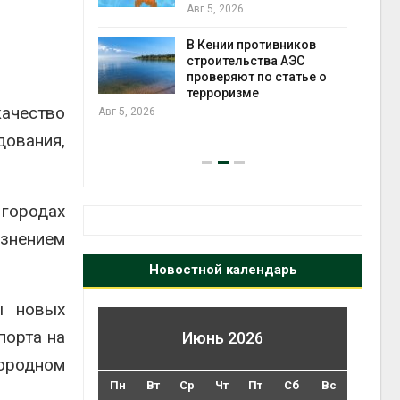
Авг 5, 2026
Авг 5
В Кении противников
ок расчёта
строительства АЭС
от на
проверяют по статье о
ые выбросы
терроризме
ься в
качество
Авг 5, 2026
Авг 5
ования,
 городах
язнением
Новостной календарь
ы новых
порта на
Июнь 2026
ородном
Пн
Вт
Ср
Чт
Пт
Сб
Вс