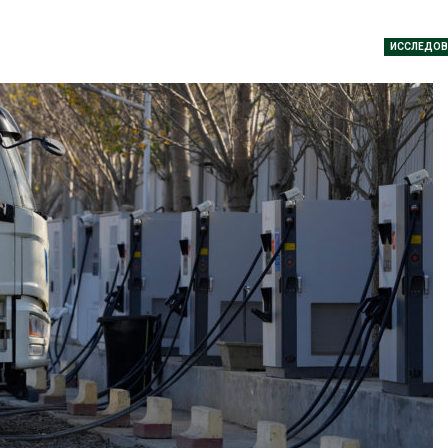
026
Авг 6, 2026
ИССЛЕДОВ
Органические яйца
В горах Кара
оказались «хуже для
Черкесии вы
климата»: исследование
места произр
показало пределы
краснокнижн
ических расчётов
Авг 6, 2026
026
Учёные научи
Стартовал прием заявок
производить
на экологическую
белок для ра
премию
мяса
«Экопозитив-2026»
Авг 6, 2026
026
Засуха в Инд
Омская область получит
увеличила п
ещё 598 млн рублей на
соли почти в 
перевод частных домов
Авг 6, 2026
на газ
026
В пяти стран
задержали бо
ии высаживают прибрежные
человек в хо
ля защиты от цунами
против эколо