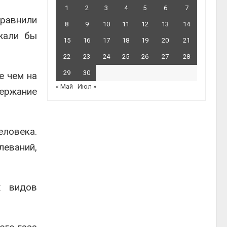
1
2
3
4
5
6
7
равнили
8
9
10
11
12
13
14
жали бы
15
16
17
18
19
20
21
22
23
24
25
26
27
28
29
30
е чем на
« Май
Июл »
ержание
еловека.
леваний,
х видов