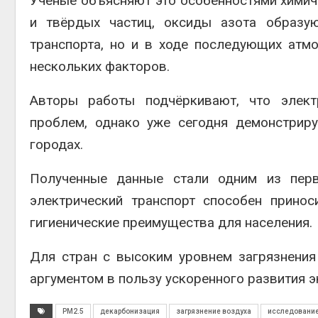
Учёные объясняют это особенностями химиче
и твёрдых частиц, оксиды азота образую
транспорта, но и в ходе последующих атмо
нескольких факторов.
Авторы работы подчёркивают, что элект
проблем, однако уже сегодня демонстрир
городах.
Полученные данные стали одним из перв
электрический транспорт способен принос
гигиенические преимущества для населения.
Для стран с высоким уровнем загрязнения
аргументом в пользу ускоренного развития э
PM2.5
декарбонизация
загрязнение воздуха
исследовани