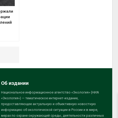
ержали
рации
плений
Об издании
Национальное информационное агентство «Экология» (НИА
«Экология») — тематическое интернет-издание,
предоставляющее актуальную и объективную новостную
информацию об экологической ситуации в России и в мире,
мерах по охране окружающей среды, деятельности различных