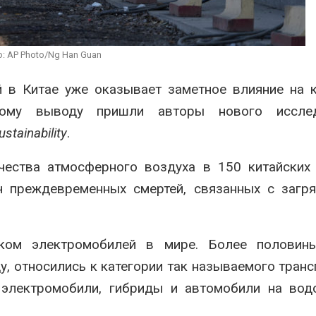
преступлений
026
Авг 6, 2026
Суд взыскал с
золотодобывающей
Новый поряд
: AP Photo/Ng Han Guan
компании 145,4 млн
нарушений кв
рублей за ущерб недрам
промышленн
может появит
 в Китае уже оказывает заметное влияние на 
026
ближайшее время
ому выводу пришли авторы нового исслед
Авг 6, 2026
stainability
.
чества атмосферного воздуха в 150 китайских
ч преждевременных смертей, связанных с загр
нком электромобилей в мире. Более половин
у, относились к категории так называемого транс
 электромобили, гибриды и автомобили на вод