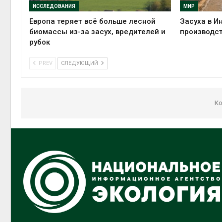
ИССЛЕДОВАНИЯ
МИР
Европа теряет всё больше лесной
Засуха в И
биомассы из-за засух, вредителей и
производст
рубок
PREV
СЛЕДУЮЩИЙ
Ко