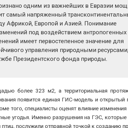
ризнано одним из важнейших в Евразии мо
дит самый напряженный трансконтиненталь
у Африкой, Европой и Азией. Понимание
изменений под воздействием антропогенных
енений имеет первостепенное значение для
ойчивого управления природными ресурсами
ужбе Президентского фонда природы.
адью более 323 м2, а территориальная протяж
ования появится единая ГИС-модель и открытый 
оме того, специалисты оценят влияние изменения
ные угодья. Именно разрушения на ГЭС, которые
птиц, послужили отправной точкой к созданию пр