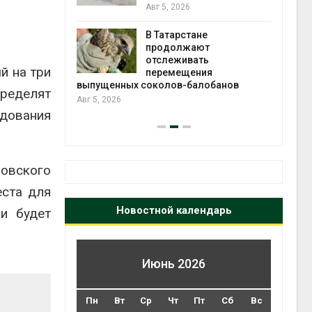
2026»
Авг 5, 2026
В Татарстане
Авг 4
ть получит
продолжают
рублей на
отслеживать
й на три
тных домов
перемещения
выпущенных соколов-балобанов
пределят
Авг 5, 2026
едования
зовского
еста для
Новостной календарь
и будет
Июнь 2026
Пн
Вт
Ср
Чт
Пт
Сб
Вс