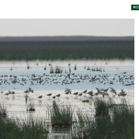
026
ИС
В Кении прот
Спасённые от
строительств
исчезновения крокодилы
проверяют по
всё чаще нападают на
терроризме
жителей Малайзии
Авг 5, 2026
026
Суд запретил
В России изменили
использоват
правила защиты от
крокодилов 
паводков,
израильской
лесоустройства,
Авг 5, 2026
вства и регистрации пестицидов
026
Органические
оказались «х
От спасения рек до
климата»: ис
цифровых экотроп:
показало пр
определены финалисты
экологических расчётов
Детского
Авг 5, 2026
ического форума
026
Стартовал пр
на экологиче
Обратный разворот: Shell
премию