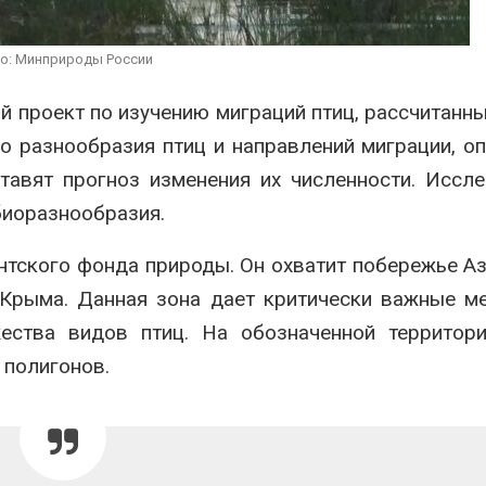
продаёт европейские
«Экопозитив-
ВИЭ-активы и усиливает
Авг 5, 2026
ставку на нефть и газ
о: Минприроды России
026
Омская облас
ещё 598 млн 
 проект по изучению миграций птиц, рассчитанны
Ливни и наводнения на
перевод час
юге Индии привели к
на газ
о разнообразия птиц и направлений миграции, о
гибели 14 человек
Авг 5, 2026
тавят прогноз изменения их численности. Иссл
Авг 4, 2026
биоразнообразия.
нтского фонда природы. Он охватит побережье А
Крыма. Данная зона дает критически важные м
ества видов птиц. На обозначенной территори
 полигонов.