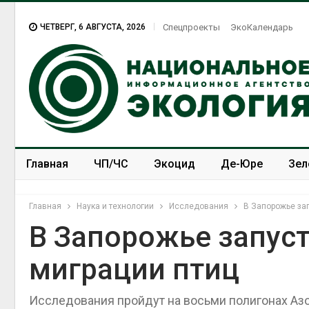
ЧЕТВЕРГ, 6 АВГУСТА, 2026
Спецпроекты
ЭкоКалендарь
Главная
ЧП/ЧС
Экоцид
Де-Юре
Зел
Спецпроекты
ЭкоЗОЖ
Главная
Наука и технологии
Исследования
В Запорожье зап
В Запорожье запуст
миграции птиц
Исследования пройдут на восьми полигонах А