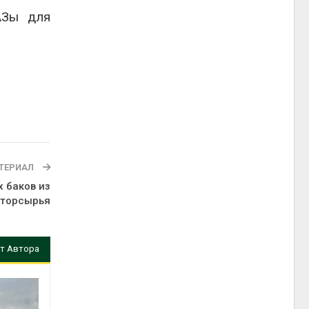
АЗы для
ТЕРИАЛ
 баков из
вторсырья
т Автора