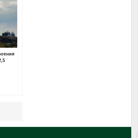
воения
2,5