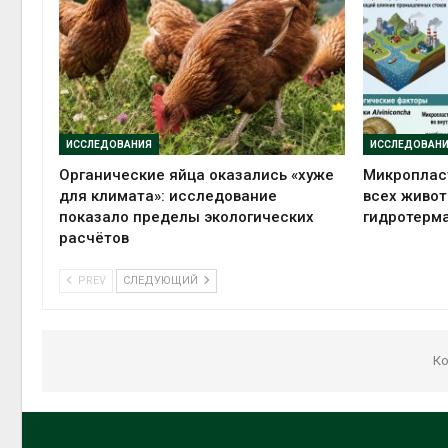
ИССЛЕДОВАНИЯ
ИССЛЕДОВАН
Органические яйца оказались «хуже
Микропласт
для климата»: исследование
всех живот
показало пределы экологических
гидротерм
расчётов
PREV
СЛЕДУЮЩИЙ
Ко