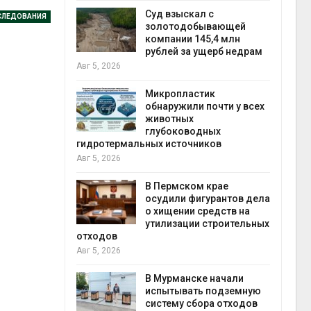
Авг 5
Суд взыскал с
СЛЕДОВАНИЯ
ивников
золотодобывающей
а АЭС
компании 145,4 млн
 статье о
рублей за ущерб недрам
Авг 5, 2026
Авг 5
Микропластик
обнаружили почти у всех
ь
животных
для охраны
глубоководных
 тюрьмы
гидротермальных источников
Авг 5, 2026
рыбо
Авг 5
 яйца
В Пермском крае
уже для
осудили фигурантов дела
следование
о хищении средств на
еделы
утилизации строительных
отходов
Авг 5, 2026
экол
Авг 4
ием заявок
В Мурманске начали
скую
испытывать подземную
систему сбора отходов