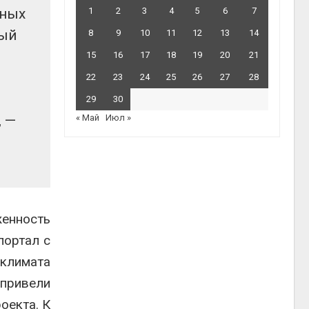
щных
1
2
3
4
5
6
7
ный
8
9
10
11
12
13
14
15
16
17
18
19
20
21
22
23
24
25
26
27
28
29
30
, —
« Май
Июл »
енность
портал с
 климата
 привели
оекта. К