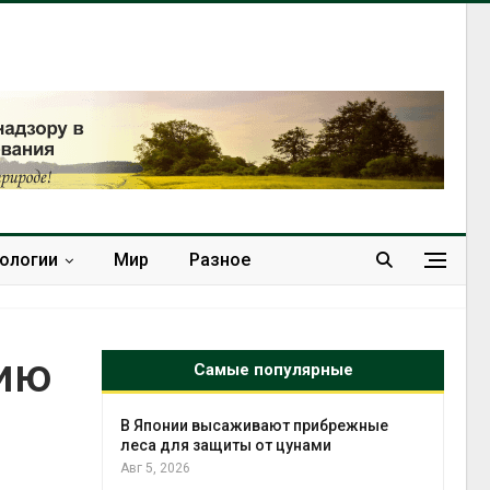
нологии
Мир
Разное
нию
Самые популярные
тметит 11-
В Японии высаживают прибрежные
невным
леса для защиты от цунами
Авг 5, 2026