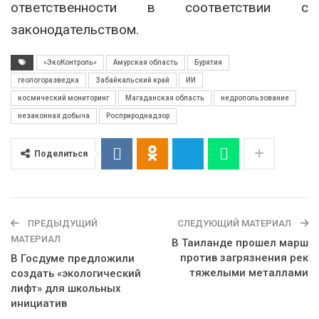
ответственности в соответствии с
законодательством.
«ЭкоКонтроль»
Амурская область
Бурятия
геологоразведка
Забайкальский край
ИИ
космический мониторинг
Магаданская область
недропользование
незаконная добыча
Росприроднадзор
Поделиться
ПРЕДЫДУЩИЙ
СЛЕДУЮЩИЙ МАТЕРИАЛ
МАТЕРИАЛ
В Таиланде прошел марш
против загрязнения рек
В Госдуме предложили
тяжелыми металлами
создать «экологический
лифт» для школьных
инициатив