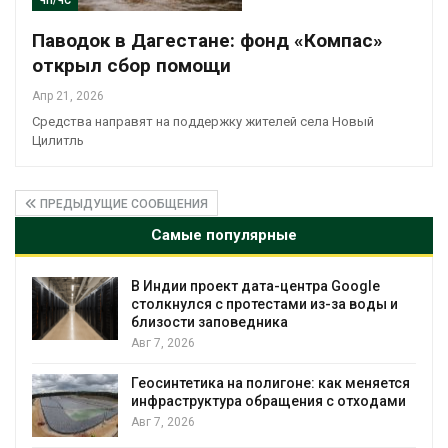
ЧП/ЧС
Паводок в Дагестане: фонд «Компас»
открыл сбор помощи
Апр 21, 2026
Средства направят на поддержку жителей села Новый
Цилитль
ПРЕДЫДУЩИЕ СООБЩЕНИЯ
Самые популярные
роект дата-центра Google
Дождевая вода
я с протестами из-за воды и
городам переж
 заповедника
Авг 7, 2026
Минприроды по
ика на полигоне: как меняется
строительство 
уктура обращения с отходами
уборку контей
Авг 7, 2026