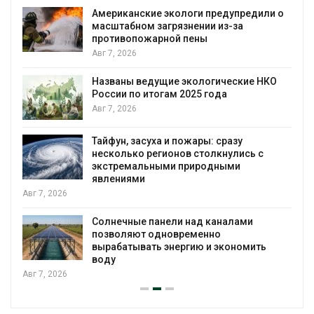
ские экологи предупредили о
Панамский кана
м загрязнении из-за
загрузку судов
ожарной пены
воды
Авг 6, 2026
ведущие экологические НКО
В китайской пр
 итогам 2025 года
паводков эваку
человек
Авг 6, 2026
асуха и пожары: сразу
МЕГА и ВкусВил
 регионов столкнулись с
экообменники 
льными природными
Авг 6, 2026
и
Учёные предло
е панели над каналами
воду из воздух
т одновременно
Авг 6, 2026
вать энергию и экономить