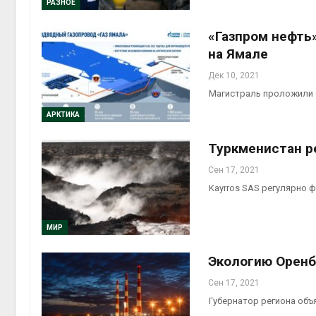
РАЗНОЕ
Авг 6, 2
«Газпром нефть
на Ямале
Дек 10, 2021
Магистраль проложили 
Авг 6, 2
АРКТИКА
Туркменистан р
Сен 17, 2021
Kayrros SAS регулярно 
МИР
Экологию Оренб
Сен 17, 2021
Губернатор региона объ