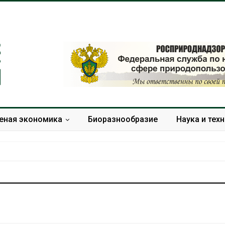
еная экономика
Биоразнообразие
Наука и тех
Дождевая вода с крыш
Южная Корея
может помочь городам
развитие сол
переживать жару
энергетики из
спроса со ст
Авг 7, 2026