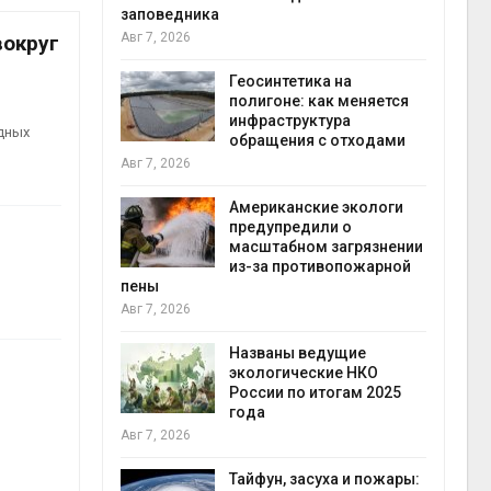
заповедника
Авг 7, 2026
вокруг
в
ща Волги и
Геосинтетика на
те может
полигоне: как меняется
рму почти в
инфраструктура
конт
дных
обращения с отходами
Авг 7
Авг 7, 2026
требовал
Американские экологи
ожения в
предупредили о
ды на фоне
масштабном загрязнении
 от пожаров
из-за противопожарной
Авг 6
пены
Авг 7, 2026
х шин
ться без
Названы ведущие
 и почти
экологические НКО
я
России по итогам 2025
Авг 6
года
Авг 7, 2026
северные
ют вес
Тайфун, засуха и пожары: