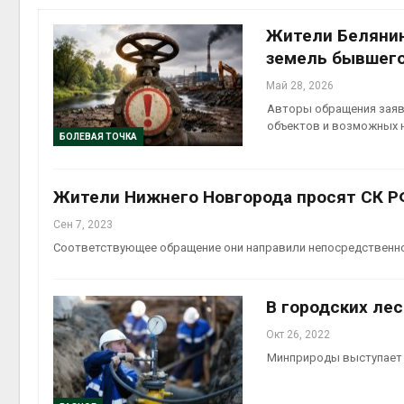
Жители Белянин
земель бывшего
Май 28, 2026
контей
Авторы обращения заяв
Авг 7, 2
объектов и возможных н
БОЛЕВАЯ ТОЧКА
Жители Нижнего Новгорода просят СК РФ
Авг 6, 2
Сен 7, 2023
Соответствующее обращение они направили непосредственн
В городских ле
Авг 6, 2
Окт 26, 2022
Минприроды выступает 