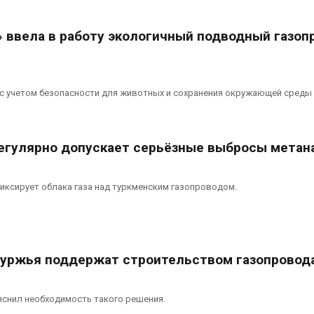
вторсырья
перед осенне
026
Авг 7, 2026
» ввела в работу экологичный подводный газоп
Учёные предложили
Ozon запусти
получать питьевую воду
помощи для 
из воздуха с помощью
Нижнего Нов
ветра
Авг 7, 2026
с учетом безопасности для животных и сохранения окружающей среды
026
егулярно допускает серьёзные выбросы метан
фиксирует облака газа над туркменским газопроводом.
уржья поддержат строительством газопровод
яснил необходимость такого решения.