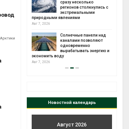
й миграцией
сразу несколько
регионов столкнулись с
Авг 6
экстремальными
ровод
природными явлениями
т сбор
Авг 7, 2026
приютов
города
Солнечные панели над
 Арктики
каналами позволяют
Авг 6
одновременно
вырабатывать энергию и
экономить воду
а
Авг 7, 2026
Новостной календарь
а
Август 2026