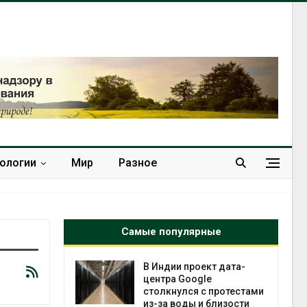
нологии
Мир
Разное
Самые популярные
 ускорит
В Индии проект дата-
нечной
центра Google
-за роста
столкнулся с протестами
ороны ИИ
из-за воды и близости