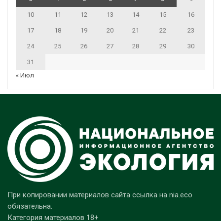
10
11
12
13
14
15
16
17
18
19
20
21
22
23
24
25
26
27
28
29
30
31
« Июл
При копировании материалов сайта ссылка на nia.eco
обязательна.
Категория материалов 18+