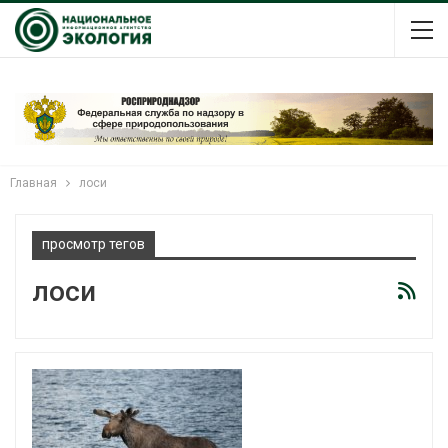
Главная
лоси
просмотр тегов
лоси