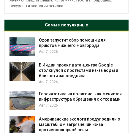
мнению пришли специалисты министерства природных
ресурсов и экологии региона.
Самые популярные
Ozon запустит сбор помощи для
к
приютов Нижнего Новгорода
Авг 7, 2026
А
В Индии проект дата-центра Google
столкнулся с протестами из-за воды и
близости заповедника
Авг 7, 2026
Геосинтетика на полигоне: как меняется
инфраструктура обращения с отходами
Авг 7, 2026
Американские экологи предупредили о
масштабном загрязнении из-за
противопожарной пены