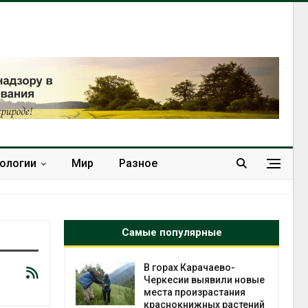
нологии
Мир
Разное
Самые популярные
нал вновь
В горах Карачаево-
 загрузку
Черкесии выявили новые
дефицита
места произрастания
ы
краснокнижных растений