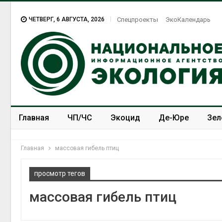
ЧЕТВЕРГ, 6 АВГУСТА, 2026
Спецпроекты
ЭкоКалендарь
Главная
ЧП/ЧС
Экоцид
Де-Юре
Зел
Спецпроекты
ЭкоЗОЖ
Главная
массовая гибель птиц
просмотр тегов
массовая гибель птиц