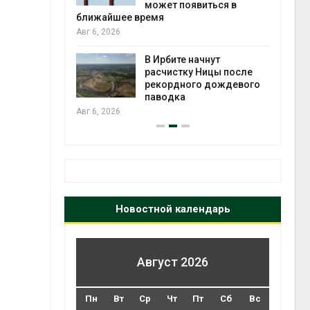
может появиться в
Авг 5
ближайшее время
Авг 6, 2026
т всё
ой
В Ирбите начнут
а засух,
расчистку Ницы после
 рубок
рекордного дождевого
Авг 5
паводка
Авг 6, 2026
Новостной календарь
Август 2026
Пн
Вт
Ср
Чт
Пт
Сб
Вс