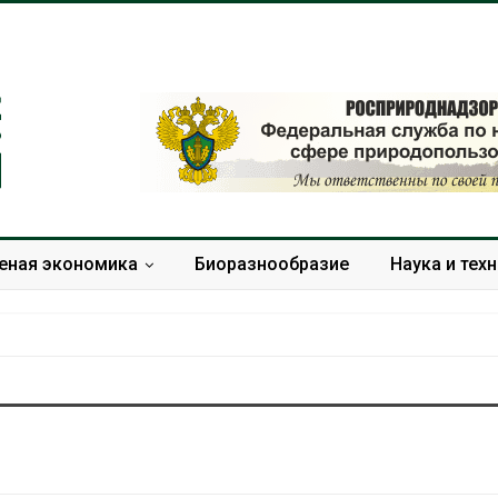
еная экономика
Биоразнообразие
Наука и тех
В Домодедове
Панамский ка
ликвидируют
ограничивает
последствия разлива
судов из-за 
химикатов после пожара
пресной вод