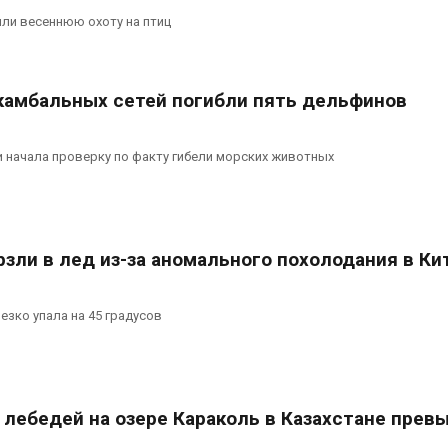
или весеннюю охоту на птиц
 камбальных сетей погибли пять дельфинов
 начала проверку по факту гибели морских животных
зли в лед из-за аномального похолодания в Ки
езко упала на 45 градусов
 лебедей на озере Караколь в Казахстане прев