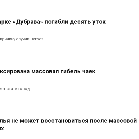
сентябре
026
Авг 6, 2026
Суд запретил
арке «Дубрава» погибли десять уток
использовать
Европа теряе
крокодилов для охраны
больше лесн
израильской тюрьмы
биомассы из-з
вредителей и
026
причину случившегося
Авг 6, 2026
иксирована массовая гибель чаек
ет стать голод
лья не может восстановиться после массовой
ых