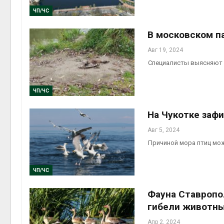
Авг 5, 2
ЧП/ЧС
В московском п
Авг 19, 2024
Авг 5, 2
Специалисты выясняют 
ЧП/ЧС
На Чукотке заф
Авг 5, 2024
Причиной мора птиц мож
ЧП/ЧС
Фауна Ставропо
гибели животн
Апр 2, 2024