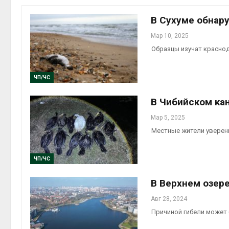
на скл
Авг 6, 2
В Сухуме обнар
Мар 10, 2025
Образцы изучат красно
ЧП/ЧС
В Чибийском ка
Мар 5, 2025
Авг 6, 2
Местные жители уверены
ЧП/ЧС
В Верхнем озер
Авг 28, 2024
Причиной гибели может 