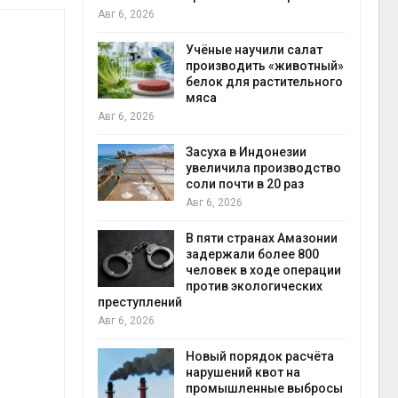
на с
Авг 6, 2026
Авг 6
провинции
Учёные научили салат
 паводков
производить «животный»
 более 140
белок для растительного
мяса
Авг 6, 2026
илл
Засуха в Индонезии
увеличила производство
и для сбора
соли почти в 20 раз
Авг 6, 2026
Авг 6
В пяти странах Амазонии
ложили
задержали более 800
ьевую воду
человек в ходе операции
 помощью
против экологических
преступлений
Авг 6, 2026
«Экопульс»
Новый порядок расчёта
я мусорных
нарушений квот на
устят в
промышленные выбросы