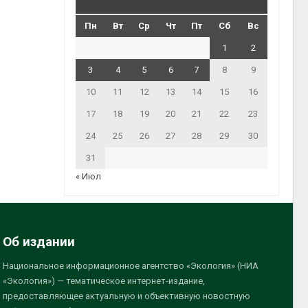
Пн
Вт
Ср
Чт
Пт
Сб
Вс
1
2
3
4
5
6
7
8
9
10
11
12
13
14
15
16
17
18
19
20
21
22
23
24
25
26
27
28
29
30
31
« Июл
Об издании
Национальное информационное агентство «Экология» (НИА
«Экология») — тематическое интернет-издание,
предоставляющее актуальную и объективную новостную