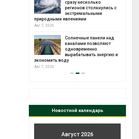
й миграцией
сразу несколько
регионов столкнулись с
Авг 6
экстремальными
природными явлениями
т сбор
Авг 7, 2026
приютов
города
Солнечные панели над
каналами позволяют
Авг 6
одновременно
вырабатывать энергию и
экономить воду
Авг 7, 2026
Новостной календарь
Август 2026