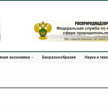
еная экономика
Биоразнообразие
Наука и тех
Дождевая вода с крыш
Южная Корея
может помочь городам
развитие сол
переживать жару
энергетики из
спроса со ст
Авг 7, 2026