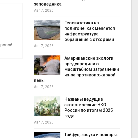
заповедника
Авг 7, 2026
в
ща Волги и
Геосинтетика на
те может
полигоне: как меняется
рму почти в
инфраструктура
конт
обращения с отходами
Авг 7
ировой
Авг 7, 2026
требовал
Американские экологи
ожения в
предупредили о
ды на фоне
масштабном загрязнении
 от пожаров
из-за противопожарной
Авг 6
пены
Авг 7, 2026
х шин
ться без
Названы ведущие
 и почти
экологические НКО
я
России по итогам 2025
Авг 6
года
Авг 7, 2026
северные
ют вес
Тайфун, засуха и пожары: