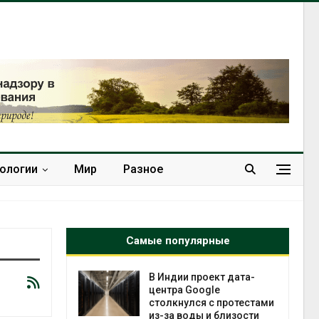
нологии
Мир
Разное
Самые популярные
 ускорит
В Индии проект дата-
нечной
центра Google
-за роста
столкнулся с протестами
ороны ИИ
из-за воды и близости