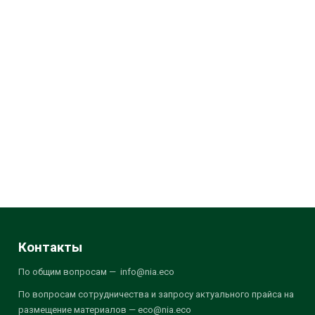
Контакты
По общим вопросам — info@nia.eco
По вопросам сотрудничества и запросу актуального прайса на
размещение материалов — eco@nia.eco