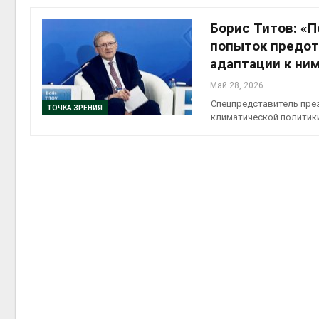
Борис Титов: «
попыток предот
адаптации к ни
контей
Май 28, 2026
Авг 7, 2
Спецпредставитель пре
ТОЧКА ЗРЕНИЯ
климатической политик
Авг 6, 2
Авг 6, 2