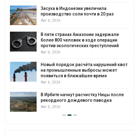
В Австралии снизят стоимос
еличила
установки солнечных панел
ти в 20 раз
бизнеса
Авг 6, 2026
ии задержали
Москвариум отметит 11-лет
оде операции
трёхдневным фестивалем
преступлений
Авг 5, 2026
В Кении противников строит
а нарушений квот
проверяют по статье о терр
бросы может
Авг 5, 2026
е время
Суд запретил использовать
для охраны израильской т
стку Ницы после
Авг 5, 2026
о паводка