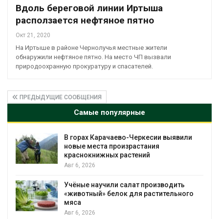
Вдоль береговой линии Иртыша
расползается нефтяное пятно
Окт 21, 2020
На Иртыше в районе Чернолучья местные жители
обнаружили нефтяное пятно. На место ЧП вызвали
природоохранную прокуратуру и спасателей.
ПРЕДЫДУЩИЕ СООБЩЕНИЯ
Самые популярные
ркесии выявили
В Домодедове ликвидирую
тания
последствия разлива химик
ий
пожара на складе
Авг 6, 2026
 производить
Изменение климата меняет 
 растительного
бабочек по всему миру
Авг 6, 2026