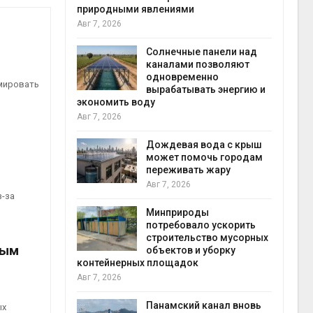
природными явлениями
Авг 6
Авг 7, 2026
т сбор
приютов
города
Солнечные панели над
каналами позволяют
одновременно
мировать
вырабатывать энергию и
Авг 6
кт дата-
экономить воду
e
Авг 7, 2026
 протестами
 близости
Дождевая вода с крыш
может помочь городам
переживать жару
Авг 6
Авг 7, 2026
 на
з-за
к меняется
ура
Минприроды
 отходами
потребовало ускорить
строительство мусорных
ным
объектов и уборку
Авг 6
контейнерных площадок
е экологи
Авг 7, 2026
и о
загрязнении
вопожарной
Панамский канал вновь
ых