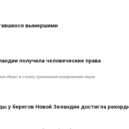
краснокнижных растений
пены
026
Авг 7, 2026
Учёные научили салат
Названы вед
итавшихся вымершими
производить «животный»
экологическ
белок для растительного
России по ит
мяса
года
026
Авг 7, 2026
еландии получила человеческие права
ый объект в стране, признанный юридическим лицом
ды у берегов Новой Зеландии достигла рекорд