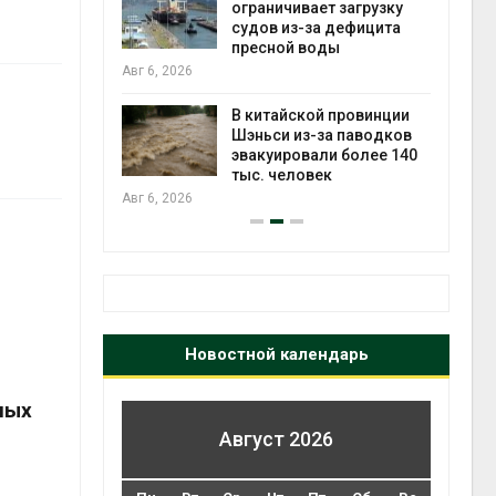
ограничивает загрузку
судов из-за дефицита
Авг 6
пресной воды
Авг 6, 2026
ущие
ие НКО
огам 2025
В китайской провинции
Шэньси из-за паводков
эвакуировали более 140
Авг 6
тыс. человек
Авг 6, 2026
Новостной календарь
ных
Август 2026