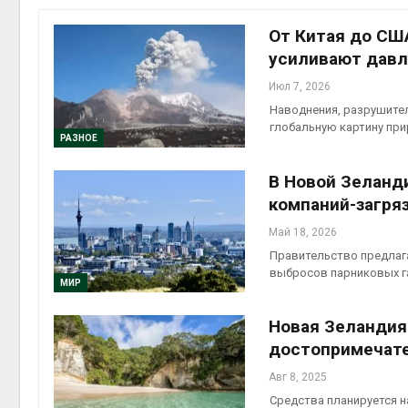
Авг 6, 2
От Китая до СШ
усиливают давл
Июл 7, 2026
Наводнения, разрушите
Авг 6, 2
глобальную картину пр
РАЗНОЕ
В Новой Зеланд
компаний-загря
Авг 6, 2
Май 18, 2026
Правительство предлага
выбросов парниковых г
МИР
Новая Зеландия
Авг 6, 2
достопримечате
Авг 8, 2025
Средства планируется н