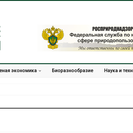
еная экономика
Биоразнообразие
Наука и тех
МЕГА и ВкусВилл
Камчатские 
установили
олени набира
экообменники для сбора
перед осенне
вторсырья
Авг 7, 2026