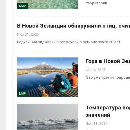
территорий
МИР
Авг 6, 2
В Новой Зеландии обнаружили птиц, сч
Июл 21, 2025
Авг 6, 2
Редчайший вид киви не встречали в регионе почти 50 лет
Гора в Новой З
Фев 4, 2025
Это уже третий природн
МИР
Температура во
значений
Июл 11, 2024