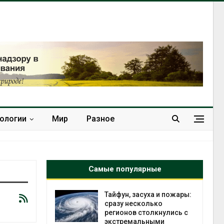
нологии
Мир
Разное
Самые популярные
северные
Тайфун, засуха и пожары:
ют вес
сразу несколько
й миграцией
регионов столкнулись с
экстремальными