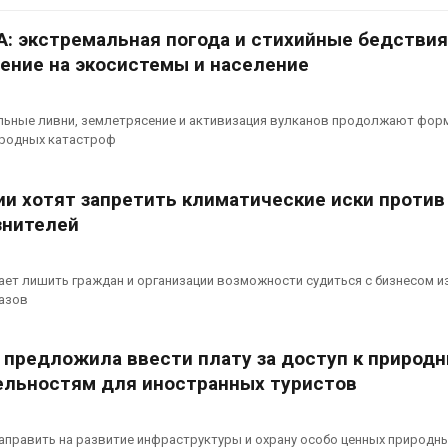
026
А: экстремальная погода и стихийные бедствия
Ozon запусти
Учёные предложили
помощи для 
ение на экосистемы и население
получать питьевую воду
Нижнего Нов
из воздуха с помощью
Авг 7, 2026
ветра
льные ливни, землетрясение и активизация вулканов продолжают фор
026
В Индии прое
иродных катастроф
центра Googl
Приложение «Экопульс»
столкнулся с
для контроля мусорных
из-за воды и
ии хотят запретить климатические иски против
площадок запустят в
заповедника
знителей
сентябре
Авг 7, 2026
026
Геосинтетика
ет лишить граждан и организации возможности судиться с бизнесом и
Европа теряет всё
полигоне: ка
азов
больше лесной
инфраструкт
биомассы из-за засух,
обращения с
вредителей и рубок
Авг 7, 2026
 предложила ввести плату за доступ к природ
026
льностям для иностранных туристов
Американски
В горах Карачаево-
предупредил
Черкесии выявили новые
масштабном 
места произрастания
из-за проти
аправить на развитие инфраструктуры и охрану особо ценных природн