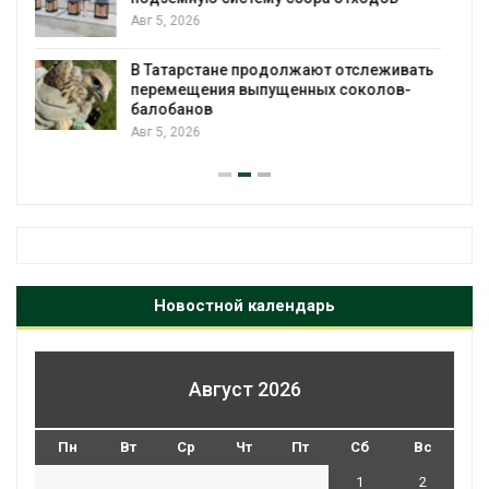
европейские ВИЭ-активы и усиливает
ставку на нефть и газ
Авг 4, 2026
Ливни и наводнения на юге Индии
привели к гибели 14 человек
Авг 4, 2026
Новостной календарь
Август 2026
Пн
Вт
Ср
Чт
Пт
Сб
Вс
1
2