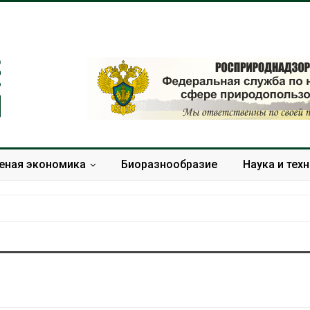
еная экономика
Биоразнообразие
Наука и тех
В Домодедове
Панамский ка
ликвидируют
ограничивает
последствия разлива
судов из-за 
химикатов после пожара
пресной вод