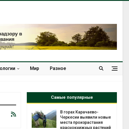
нологии
Мир
Разное
Самые популярные
нал вновь
В горах Карачаево-
 загрузку
Черкесии выявили новые
дефицита
места произрастания
ы
краснокнижных растений