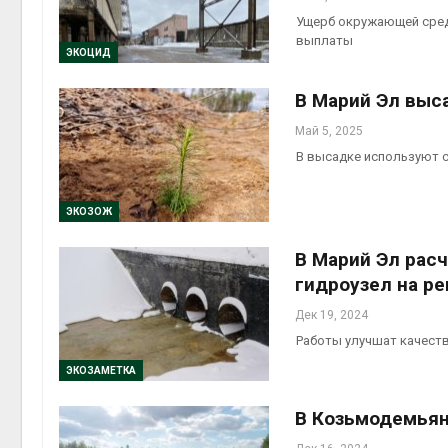
Ущерб окружающей среде
выплаты
ЭКОЦИД
В Марий Эл выс
Май 5, 2025
В высадке используют 
ЭКОЗОЖ
В Марий Эл рас
гидроузел на р
Дек 19, 2024
Работы улучшат качеств
ЭКОЗАМЕТКА
В Козьмодемьян