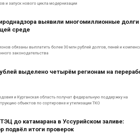
сентябре
в и запуск нового цикла модернизации
026
Авг 6, 2026
Суд запретил
ироднадзора выявили многомиллионные долги
использовать
Европа теряе
крокодилов для охраны
больше лесн
щей среде
израильской тюрьмы
биомассы из-з
вредителей и
026
Авг 6, 2026
ионов обязаны выплатить более 30 млн рублей долгов, пеней и компенс
нного законодательства
ублей выделено четырём регионам на перераб
рдовия и Курганская область получат федеральную поддержку на
трукцию объектов по сортировке и утилизации ТКО
ТЭЦ до катамарана в Уссурийском заливе:
р подвёл итоги проверок