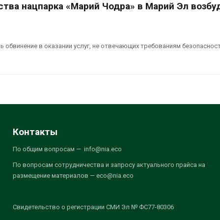
ства нацпарка «Марий Чодра» в Марий Эл возбу
ь обвинение в оказании услуг, не отвечающих требованиям безопаснос
Контакты
По общим вопросам — info@nia.eco
По вопросам сотрудничества и запросу актуального прайса на
размещение материалов — eco@nia.eco
Свидетельство о регистрации СМИ Эл № ФС77-80306