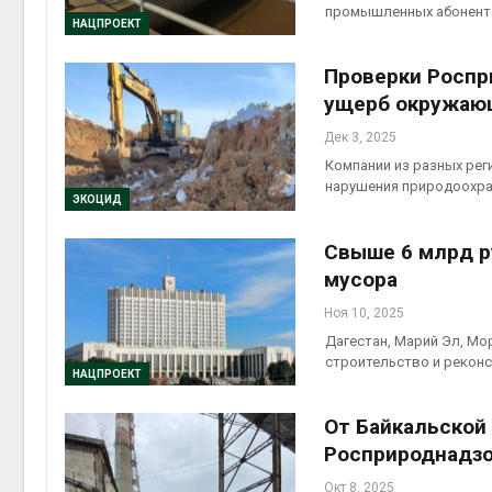
промышленных абоненто
Авг 5, 2
НАЦПРОЕКТ
Проверки Роспр
ущерб окружаю
Авг 5, 2
Дек 3, 2025
Компании из разных рег
нарушения природоохра
ЭКОЦИД
Свыше 6 млрд р
мусора
Ноя 10, 2025
Дагестан, Марий Эл, Мо
строительство и реконс
НАЦПРОЕКТ
От Байкальской 
Росприроднадзо
Окт 8, 2025