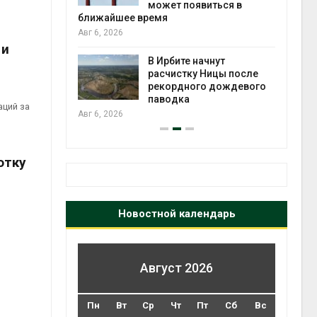
может появиться в
Авг 5
ближайшее время
Авг 6, 2026
 и
т всё
ой
В Ирбите начнут
а засух,
расчистку Ницы после
 рубок
рекордного дождевого
Авг 5
паводка
аций за
Авг 6, 2026
отку
Новостной календарь
Август 2026
Пн
Вт
Ср
Чт
Пт
Сб
Вс