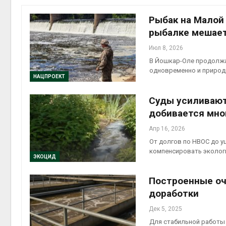
на скл
Авг 6, 2
Рыбак на Малой 
рыбалке мешае
Июл 8, 2026
В Йошкар-Оле продолжа
одновременно и природ
НАЦПРОЕКТ
Суды усиливают
добивается мно
Авг 6, 2
Апр 16, 2026
От долгов по НВОС до у
компенсировать эколог
ЭКОЦИД
Построенные оч
доработки
Дек 5, 2025
Для стабильной работы