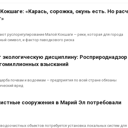
аде
Авг 6, 2026
026
Кокшаге: «Карась, сорожка, окунь есть. Но рас
В китайской 
т»
Изменение климата
Шэньси из-за
меняет ареалы бабочек
эвакуировали
по всему миру
тыс. человек
ют руслорегулирование Малой Кокшаги — реки, которая для города
Авг 6, 2026
Авг 6, 2026
ный символ, и фактор паводкового риска
В Австралии снизят
МЕГА и ВкусВ
стоимость установки
установили
 экологическую дисциплину: Росприроднадзор
солнечных панелей для
экообменник
гомиллионных взысканий
бизнеса
вторсырья
026
Авг 6, 2026
щерба почвам и водоемам — предприятия по всей стране обязаны
Москвариум отметит 11-
Учёные пред
ический вред
летие трёхдневным
получать пит
фестивалем
из воздуха с
ветра
Авг 5, 2026
истные сооружения в Марий Эл потребовали
Авг 6, 2026
В Кении противников
строительства АЭС
Приложение 
проверяют по статье о
для контрол
терроризме
площадок зап
 водоочистных объектов потребуется установка локальных систем для