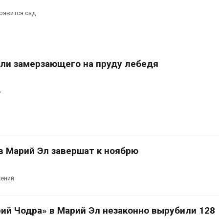
оявится сад
сли замерзающего на пруду лебедя
ь
в Марий Эл завершат к ноябрю
жений
рий Чодра» в Марий Эл незаконно вырубили 128