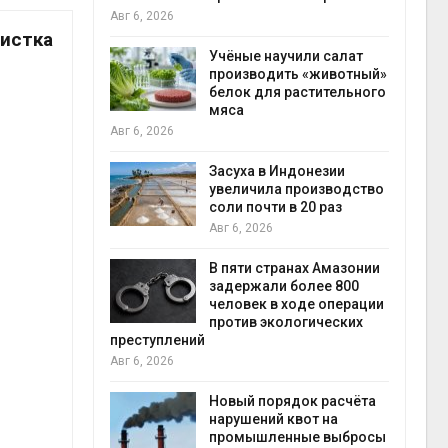
на с
Авг 6, 2026
Авг 6
чистка
провинции
Учёные научили салат
 паводков
производить «животный»
 более 140
белок для растительного
мяса
Авг 6, 2026
илл
Засуха в Индонезии
увеличила производство
и для сбора
соли почти в 20 раз
Авг 6, 2026
Авг 6
В пяти странах Амазонии
ложили
задержали более 800
ьевую воду
человек в ходе операции
 помощью
против экологических
преступлений
Авг 6, 2026
«Экопульс»
Новый порядок расчёта
я мусорных
нарушений квот на
устят в
промышленные выбросы