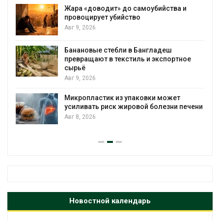
Авг 7, 2026
Евросоюз потребовал увеличить
вложения в защиту природы на фоне
роста ущерба от пожаров
Авг 7, 2026
е
Дом из старых шин может обходиться
без кондиционера и почти без отопления
Авг 7, 2026
чени
Камчатские северные олени набирают
вес перед осенней миграцией
Авг 7, 2026
Новостной календарь