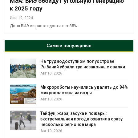
МЭА: ВИЭ обойдут угольную генерацию
к 2025 году
Июл 19, 2024
Доля ВИЭ вырастет достигнет 35%
Самые популярные
Региональный экологический контроль
лки
в России фактически ушёл от проверок к
наблюдению
Авг 8, 2026
 94%
Южная Корея ускорит развитие
солнечной энергетики из-за роста
спроса со стороны ИИ
Авг 7, 2026
зу
Приток воды в водохранилища Волги и
Камы в августе может превысить норму
почти в полтора раза