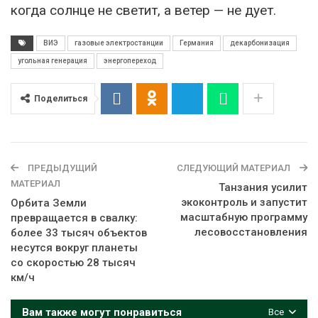
когда солнце не светит, а ветер — не дует.
ВИЭ
газовые электростанции
Германия
декарбонизация
угольная генерация
энергопереход
Поделиться
ПРЕДЫДУЩИЙ
СЛЕДУЮЩИЙ МАТЕРИАЛ
МАТЕРИАЛ
Танзания усилит
экоконтроль и запустит
Орбита Земли
масштабную программу
превращается в свалку:
лесовосстановления
более 33 тысяч объектов
несутся вокруг планеты
со скоростью 28 тысяч
км/ч
Вам также могут понравиться
Все