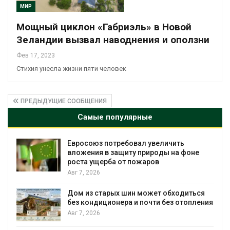
МИР
Мощный циклон «Габриэль» в Новой
Зеландии вызвал наводнения и оползни
Фев 17, 2023
Стихия унесла жизни пяти человек
ПРЕДЫДУЩИЕ СООБЩЕНИЯ
Самые популярные
чить
Американские экологи предупред
 на фоне
масштабном загрязнении из-за
противопожарной пены
Авг 7, 2026
бходиться
Названы ведущие экологические 
ез отопления
России по итогам 2025 года
Авг 7, 2026