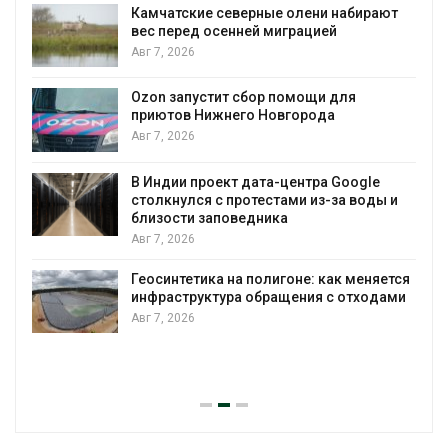
 набирают
Тайфун, засуха и пожары: сразу
й
несколько регионов столкнулись 
экстремальными природными
явлениями
Авг 7, 2026
 для
а
Солнечные панели над каналами
позволяют одновременно
вырабатывать энергию и экономи
воду
 Google
за воды и
Авг 7, 2026
Дождевая вода с крыш может по
городам переживать жару
ак меняется
Авг 7, 2026
с отходами
Минприроды потребовало ускори
строительство мусорных объектов
уборку контейнерных площадок
Авг 7, 2026