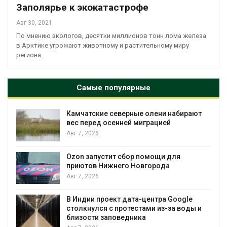
Заполярье к экокатастрофе
Авг 30, 2021
По мнению экологов, десятки миллионов тонн лома железа
в Арктике угрожают животному и растительному миру
региона.
Самые популярные
Камчатские северные олени набирают
и
вес перед осенней миграцией
Авг 7, 2026
А
Ozon запустит сбор помощи для
к
приютов Нижнего Новгорода
Авг 7, 2026
В Индии проект дата-центра Google
столкнулся с протестами из-за воды и
А
близости заповедника