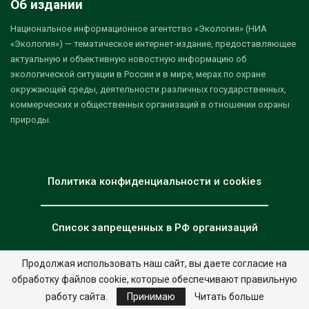
Об издании
Национальное информационное агентство «Экология» (НИА
«Экология») — тематическое интернет-издание, предоставляющее
актуальную и объективную новостную информацию об
экологической ситуации в России и в мире, мерах по охране
окружающей среды, деятельности различных государственных,
коммерческих и общественных организаций в отношении охраны
природы.
Политика конфиденциальности и cookies
Список запрещенных в РФ организаций
Продолжая использовать наш сайт, вы даете согласие на
обработку файлов cookie, которые обеспечивают правильную
© 2026 - НИА "Экология". Все права защищены.
Дизайн:
nia.eco
работу сайта.
Принимаю
Читать больше