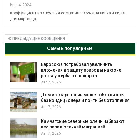
Июл 4, 2024
Коэффициент извлечения составил 99,6% для цинка и 86,1%
для марганца
ПРЕДЫДУЩИЕ СООБЩЕНИЯ
Самые популярные
Американские экологи предупредили о
оне
масштабном загрязнении из-за
противопожарной пены
Авг 7, 2026
ться
Названы ведущие экологические НКО
опления
России по итогам 2025 года
Авг 7, 2026
рают
Тайфун, засуха и пожары: сразу
несколько регионов столкнулись с
экстремальными природными
явлениями