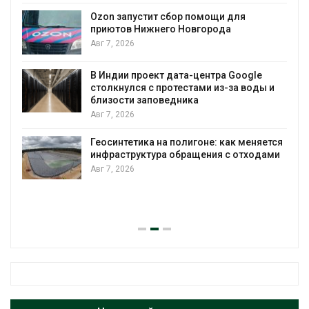
Авг 7, 2026
Солнечные панели над каналами
позволяют одновременно
вырабатывать энергию и экономить
воду
le
оды и
Авг 7, 2026
Дождевая вода с крыш может помочь
городам переживать жару
няется
Авг 7, 2026
одами
Минприроды потребовало ускорить
строительство мусорных объектов и
уборку контейнерных площадок
Авг 7, 2026