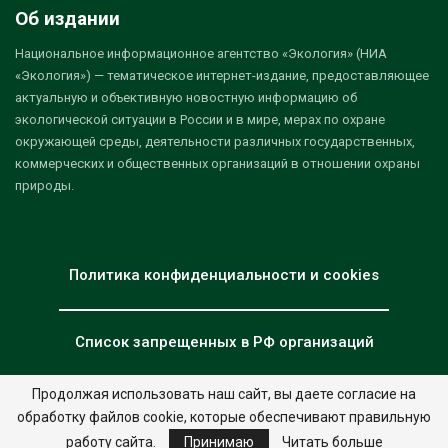
Об издании
Национальное информационное агентство «Экология» (НИА
«Экология») — тематическое интернет-издание, предоставляющее
актуальную и объективную новостную информацию об
экологической ситуации в России и в мире, мерах по охране
окружающей среды, деятельности различных государственных,
коммерческих и общественных организаций в отношении охраны
природы.
Политика конфиденциальности и cookies
Список запрещенных в РФ организаций
Продолжая использовать наш сайт, вы даете согласие на
обработку файлов cookie, которые обеспечивают правильную
© 2026 - НИА "Экология". Все права защищены.
Дизайн:
nia.eco
работу сайта.
Принимаю
Читать больше