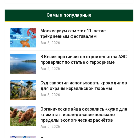
Самые популярные
Москвариум отметит 11-летие
трёхдневным фестивалем
Авг 5, 2026
А
В Кении противников строительства АЭС
т
проверяют по статье о терроризме
Авг 5, 2026
Суд запретил использовать крокодилов
для охраны израильской тюрьмы
Авг 5, 2026
Органические яйца оказались «хуже для
климата»: исследование показало
пределы экологических расчётов
Авг 5, 2026