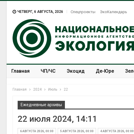
ЧЕТВЕРГ, 6 АВГУСТА, 2026
Спецпроекты
ЭкоКалендарь
Главная
ЧП/ЧС
Экоцид
Де-Юре
Зел
Спецпроекты
ЭкоЗОЖ
Главная
2024
Июль
22
Ежедневные архивы
22 июля 2024, 14:11
В Домодедове
П
ликвидируют
о
последствия разлива
с
6 АВГУСТА 2026, 00:00
5 АВГУСТА 2026, 00:00
4 АВГУСТА 2026, 00:00
химикатов после пожара
п