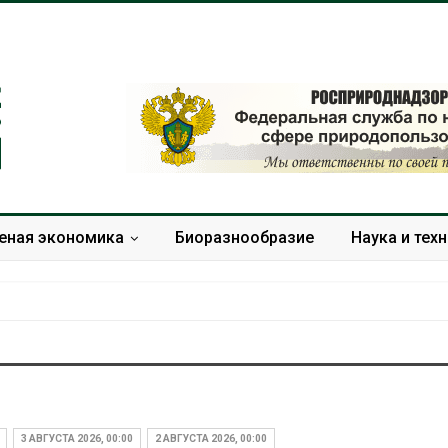
еная экономика
Биоразнообразие
Наука и тех
анамский канал вновь
В горах Карачаево-
граничивает загрузку
Черкесии выявили но
удов из-за дефицита
места произрастания
3 АВГУСТА 2026, 00:00
2 АВГУСТА 2026, 00:00
ресной воды
краснокнижных расте