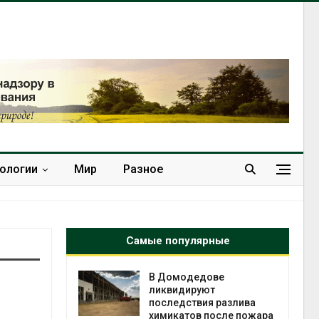
нологии
Мир
Разное
Самые популярные
В Домодедове
вые
ликвидируют
последствия разлива
ний
химикатов после пожара