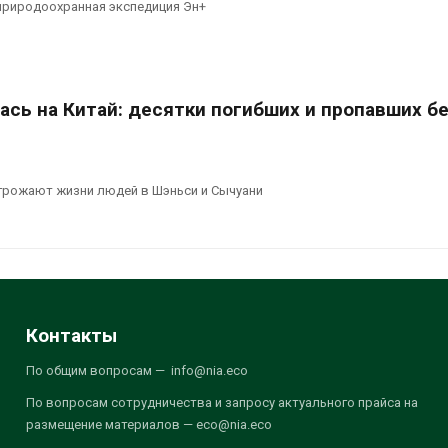
природоохранная экспедиция Эн+
сь на Китай: десятки погибших и пропавших бе
угрожают жизни людей в Шэньси и Сычуани
Контакты
По общим вопросам — info@nia.eco
По вопросам сотрудничества и запросу актуального прайса на
размещение материалов — eco@nia.eco