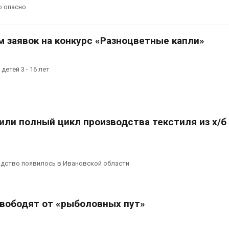
ентябре
может появиться в
о опасно
ближайшее время
Авг 6, 2026
вропа теряет всё
м заявок на конкурс «Разноцветные капли»
ольше лесной
В Ирбите начнут
иомассы из-за засух,
расчистку Ницы посл
редителей и рубок
рекордного дождево
детей 3 - 16 лет
паводка
Авг 6, 2026
или полный цикл производства текстиля из х/б
дство появилось в Ивановской области
свободят от «рыболовных пут»