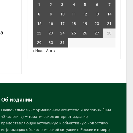
1
2
3
4
5
6
7
8
9
10
11
12
13
14
15
16
17
18
19
20
21
з
22
23
24
25
26
27
28
29
30
31
« Июн
Авг »
Об издании
Национальное информационное агентство «Экология» (НИА
«Экология») — тематическое интернет-издание,
предоставляющее актуальную и объективную новостную
информацию об экологической ситуации в России и в мире,