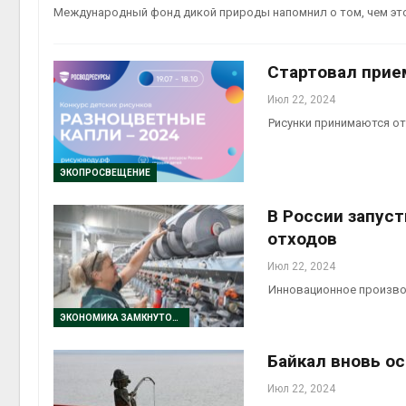
с
Авг 5, 2026
Международный фонд дикой природы напомнил о том, чем эт
Авг 6, 2026
Суд запретил
использовать
Е
Стартовал прие
крокодилов для охраны
б
израильской тюрьмы
б
Июл 22, 2024
в
Авг 5, 2026
Рисунки принимаются от 
Авг 6, 2026
ЭКОПРОСВЕЩЕНИЕ
В России запуст
отходов
Июл 22, 2024
Инновационное произво
ЭКОНОМИКА ЗАМКНУТОГО ЦИКЛА
Байкал вновь о
Июл 22, 2024