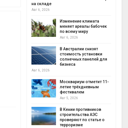
на складе
Авг 6, 2026
Авг 6, 2026
ый»
Изменение климата
ого
меняет ареалы бабочек
по всему миру
Авг 6, 2026
Авг 6, 2026
В Австралии снизят
тво
стоимость установки
солнечных панелей для
бизнеса
Авг 6, 2026
Авг 6, 2026
нии
Москвариум отметит 11-
ции
летие трёхдневным
фестивалем
Авг 5, 2026
Авг 6, 2026
В Кении противников
та
строительства АЭС
проверяют по статье о
осы
терроризме