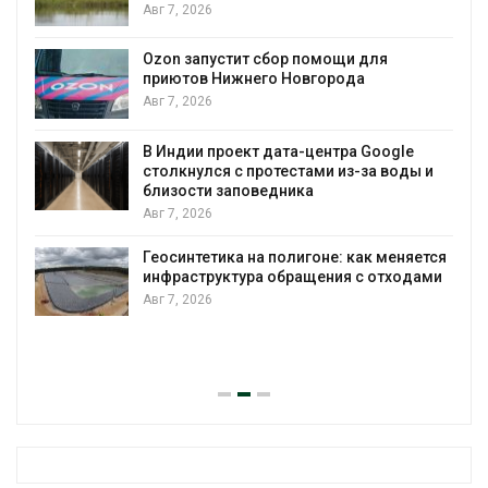
экстремальными природными
явлениями
Авг 7, 2026
я
Солнечные панели над каналами
позволяют одновременно
вырабатывать энергию и экономить
воду
oogle
 воды и
Авг 7, 2026
Дождевая вода с крыш может помо
городам переживать жару
 меняется
Авг 7, 2026
отходами
Минприроды потребовало ускорить
строительство мусорных объектов и
уборку контейнерных площадок
Авг 7, 2026