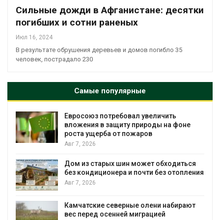
Сильные дожди в Афганистане: десятки
погибших и сотни раненых
Июл 16, 2024
В результате обрушения деревьев и домов погибло 35
человек, пострадало 230
Самые популярные
ть
Американские экологи предупредил
а фоне
масштабном загрязнении из-за
противопожарной пены
Авг 7, 2026
одиться
Названы ведущие экологические НК
отопления
России по итогам 2025 года
Авг 7, 2026
абирают
Тайфун, засуха и пожары: сразу
несколько регионов столкнулись с