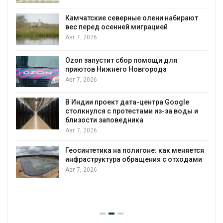
Камчатские северные олени набирают
и
вес перед осенней миграцией
Авг 7, 2026
А
Ozon запустит сбор помощи для
к
приютов Нижнего Новгорода
Авг 7, 2026
В Индии проект дата-центра Google
столкнулся с протестами из-за воды и
А
близости заповедника
Авг 7, 2026
Геосинтетика на полигоне: как меняется
инфраструктура обращения с отходами
Авг 7, 2026