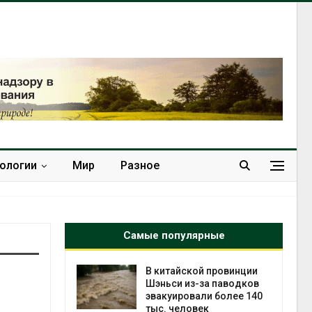
нологии
Мир
Разное
Самые популярные
ущие
В китайской провинции
ие НКО
Шэньси из-за паводков
огам 2025
эвакуировали более 140
тыс. человек