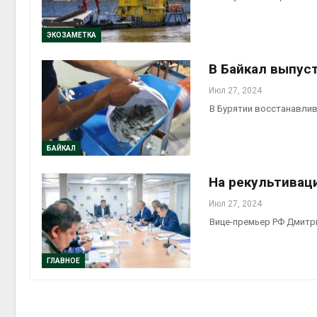
Авг 6, 2
ЭКОЗАМЕТКА
В Байкал выпус
Июл 27, 2024
В Бурятии восстанавли
на скл
Авг 6, 2
БАЙКАЛ
На рекультивац
Июл 27, 2024
Вице-премьер РФ Дмитр
ГЛАВНОЕ