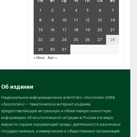
Пн
Вт
Ср
Чт
Пт
Сб
Вс
1
2
3
4
5
6
7
8
9
10
11
12
13
14
15
16
17
18
19
20
21
22
23
24
25
26
27
28
29
30
31
« Июн
Авг »
Об издании
Национальное информационное агентство «Экология» (НИА
«Экология») — тематическое интернет-издание,
предоставляющее актуальную и объективную новостную
информацию об экологической ситуации в России и в мире,
мерах по охране окружающей среды, деятельности различных
государственных, коммерческих и общественных организаций