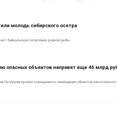
рекордного дождевого
строительст
паводка
объектов и у
контейнерных площадок
026
Авг 7, 2026
В Домодедове
тили молодь сибирского осетра
ликвидируют
Панамский ка
последствия разлива
ограничивает
химикатов после пожара
судов из-за 
вают байкальскую популяцию редкой рыбы
аде
пресной вод
026
Авг 6, 2026
ию опасных объектов направят еще 46 млрд ру
ий Патрушев провел совещание по ликвидации объектов накопленного