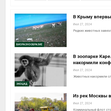
Авг 6, 2
В Крыму впервы
Июл 27, 2024
Редких животных завезл
БИОРАЗНООБРАЗИЕ
В зоопарке Кар
престу
Авг 6, 2
накормили кон
Июл 27, 2024
Животных накормили сл
ЭКОЦИД
ближа
Авг 6, 2
Из рек Москвы 
Июл 27, 2024
Коммунальный флот сто