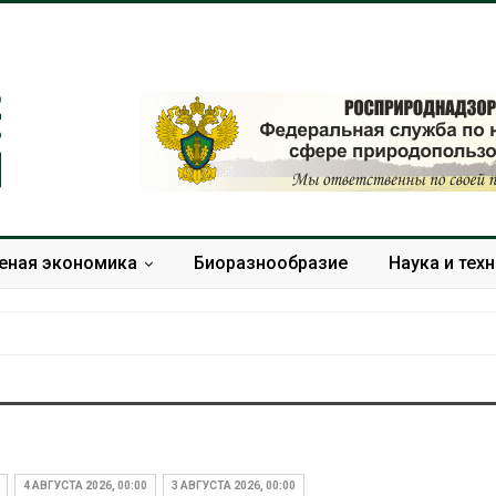
еная экономика
Биоразнообразие
Наука и тех
Учёные научили салат
Названы вед
производить «животный»
экологическ
белок для растительного
России по ит
4 АВГУСТА 2026, 00:00
3 АВГУСТА 2026, 00:00
мяса
года