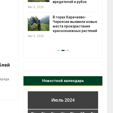
во мусорных
вредителей и рубок
борку
Авг 6, 2026
Авг 6
В горах Карачаево-
Черкесии выявили новые
нал вновь
места произрастания
 загрузку
краснокнижных растений
дефицита
Авг 6, 2026
ы
на с
Авг 6
блей
 вреда
Новостной календарь
Июль 2024