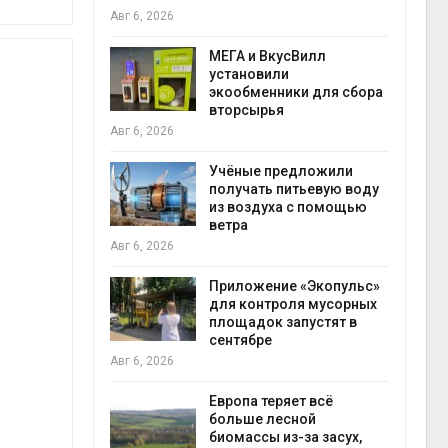
Авг 6, 2026
Авг 6
а и пожары:
МЕГА и ВкусВилл
ько
установили
лкнулись с
экообменники для сбора
ыми
вторсырья
Авг 6, 2026
Учёные предложили
анели над
получать питьевую воду
зволяют
из воздуха с помощью
но
ветра
прес
 энергию и
Авг 6, 2026
Авг 6
Приложение «Экопульс»
для контроля мусорных
да с крыш
площадок запустят в
ь городам
сентябре
жару
бли
Авг 6, 2026
Авг 6
Европа теряет всё
больше лесной
ускорить
биомассы из-за засух,