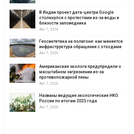
В Индии проект дата-центра Google
столкнулся с протестами из-за воды и
А
близости заповедника
Авг 7, 2026
Геосинтетика на полигоне: как меняется
инфраструктура обращения с отходами
Авг 7, 2026
Американские экологи предупредили о
масштабном загрязнении из-за
противопожарной пены
Авг 7, 2026
Названы ведущие экологические НКО
России по итогам 2025 года
Авг 7, 2026
я