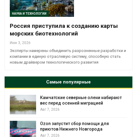
НАУКА И ТЕХНОЛОГИИ
Россия приступила к созданию карты
морских биотехнологий
Июн 3, 2026
Эксперты намерены объединить разрозненные разработки и
компании в единую отраслевую систему, способную стать
новым драйвером технологического развития
Самые популярные
Камчатские северные олени набирают
и
вес перед осенней миграцией
Авг 7, 2026
А
Ozon запустит сбор помощи для
к
приютов Нижнего Новгорода
Авг 7, 2026