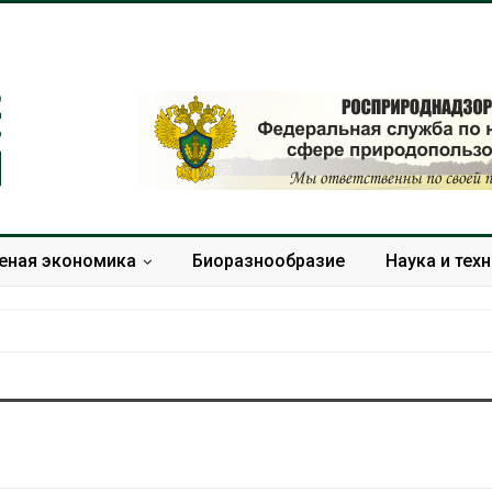
еная экономика
Биоразнообразие
Наука и тех
Дождевая вода с крыш
Южная Корея
может помочь городам
развитие сол
переживать жару
энергетики из
спроса со ст
Авг 7, 2026