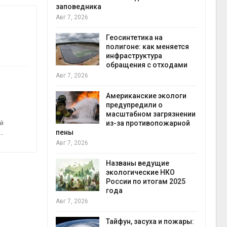
заповедника
Авг 7, 2026
в
ща Волги и
Геосинтетика на
те может
полигоне: как меняется
рму почти в
инфраструктура
конт
обращения с отходами
Авг 7
Авг 7, 2026
требовал
Американские экологи
ожения в
предупредили о
ды на фоне
масштабном загрязнении
 от пожаров
из-за противопожарной
ий
Авг 6
пены
б…
Авг 7, 2026
х шин
ться без
Названы ведущие
 и почти
экологические НКО
я
России по итогам 2025
Авг 6
года
Авг 7, 2026
северные
ют вес
Тайфун, засуха и пожары: