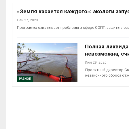
«Земля касается каждого»: экологи зап
Сен 27, 2023
Программа охватывает проблемы в сфере ООПТ, защиты лесов
контей
Авг 7, 2
Полная ликвида
невозможна, сч
Июн 29, 2020
Проектный директор Gre
Авг 6, 2
незаконного сброса отх
РАЗНОЕ
Авг 6, 2