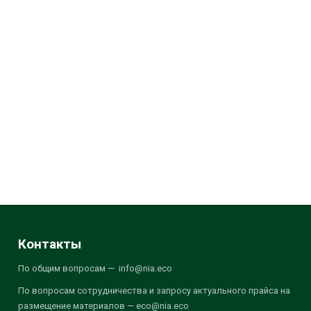
Контакты
По общим вопросам — info@nia.eco
По вопросам сотрудничества и запросу актуального прайса на
размещение материалов — eco@nia.eco