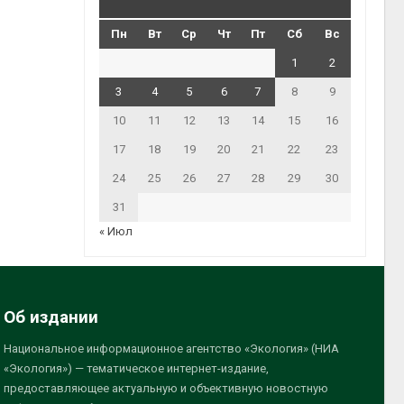
Пн
Вт
Ср
Чт
Пт
Сб
Вс
1
2
3
4
5
6
7
8
9
10
11
12
13
14
15
16
17
18
19
20
21
22
23
24
25
26
27
28
29
30
31
« Июл
Об издании
Национальное информационное агентство «Экология» (НИА
«Экология») — тематическое интернет-издание,
предоставляющее актуальную и объективную новостную