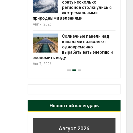
й миграцией
сразу несколько
регионов столкнулись с
Авг 6
экстремальными
природными явлениями
т сбор
Авг 7, 2026
приютов
города
Солнечные панели над
каналами позволяют
Авг 6
одновременно
вырабатывать энергию и
экономить воду
Авг 7, 2026
Новостной календарь
Август 2026