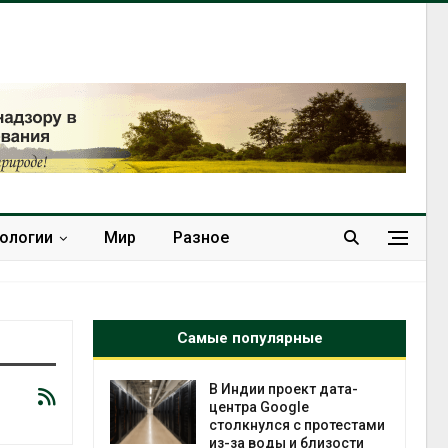
нологии
Мир
Разное
Самые популярные
 ускорит
В Индии проект дата-
нечной
центра Google
-за роста
столкнулся с протестами
ороны ИИ
из-за воды и близости