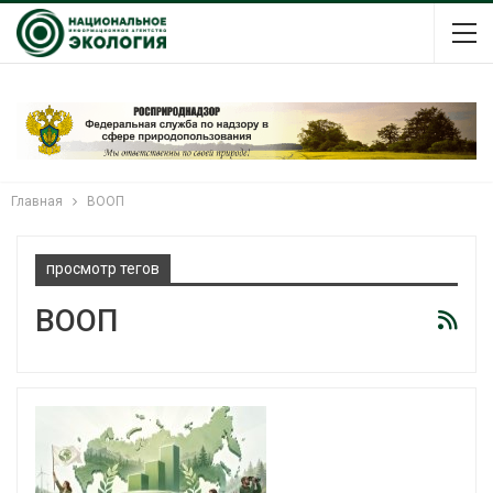
Главная
ВООП
просмотр тегов
ВООП