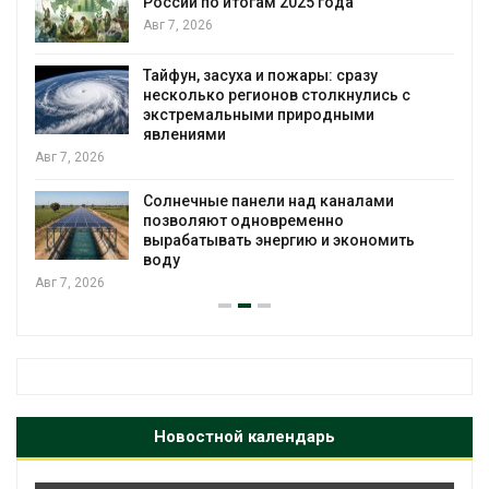
паводков эвакуировали более 140 тыс.
человек
Авг 6, 2026
МЕГА и ВкусВилл установили
с
экообменники для сбора вторсырья
Авг 6, 2026
Учёные предложили получать питьевую
воду из воздуха с помощью ветра
Авг 6, 2026
ь
Новостной календарь