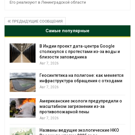
Его реализуют в Ленинградской области
ПРЕДЫДУЩИЕ СООБЩЕНИЯ
Самые популярные
e
Дождевая вода с крыш может помочь
ды и
городам переживать жару
Авг 7, 2026
Минприроды потребовало ускорить
яется
строительство мусорных объектов и
одами
уборку контейнерных площадок
Авг 7, 2026
или о
Панамский канал вновь ограничивает
загрузку судов из-за дефицита пресной
воды
Авг 6, 2026
НКО
В китайской провинции Шэньси из-за