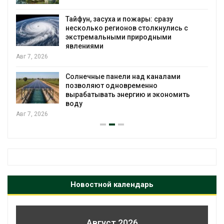
Авг 
Тайфун, засуха и пожары: сразу
МЕГ
несколько регионов столкнулись с
эко
экстремальными природными
Авг 
явлениями
Учё
Солнечные панели над каналами
вод
позволяют одновременно
Авг 
вырабатывать энергию и экономить
воду
Новостной календарь
Август 2026