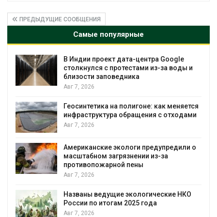
ПРЕДЫДУЩИЕ СООБЩЕНИЯ
Самые популярные
В Индии проект дата-центра Google
Дож
столкнулся с протестами из-за воды и
гор
близости заповедника
Авг 
Авг 7, 2026
Мин
Геосинтетика на полигоне: как меняется
стр
инфраструктура обращения с отходами
убо
Авг 7, 2026
Авг 
Американские экологи предупредили о
Пан
масштабном загрязнении из-за
заг
противопожарной пены
вод
Авг 7, 2026
Авг 
Названы ведущие экологические НКО
В к
России по итогам 2025 года
пав
чел
Авг 7, 2026