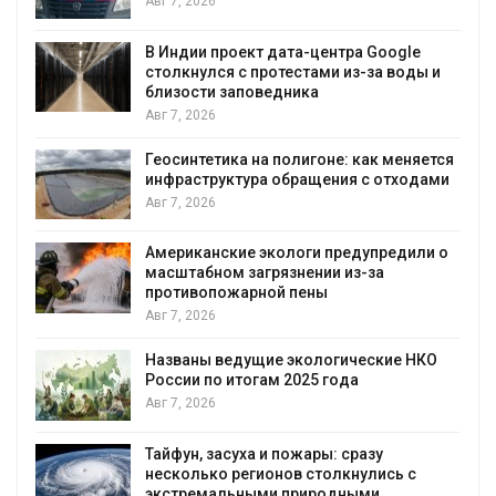
Авг 7, 2026
А
В Индии проект дата-центра Google
столкнулся с протестами из-за воды и
близости заповедника
Авг 7, 2026
Геосинтетика на полигоне: как меняется
инфраструктура обращения с отходами
Авг 7, 2026
Американские экологи предупредили о
масштабном загрязнении из-за
противопожарной пены
Авг 7, 2026
Названы ведущие экологические НКО
России по итогам 2025 года
Авг 7, 2026
я
Тайфун, засуха и пожары: сразу
несколько регионов столкнулись с
экстремальными природными